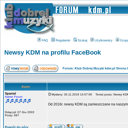
FAQ
Regulamin
Szukaj
Użytkownicy
Grup
Newsy KDM na profilu FaceBook
Forum: Klub Dobrej Muzyki kdm.pl Strona
Autor
Spaniel
Wysłany: 30.11.2019 14:07:06
Temat postu: Newsy KDM 
Admin Forum
Od 2016r. newsy KDM są zamieszczane na naszym 
Dołączył: 07 Gru 2003
Posty: 687
Powrót do góry