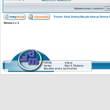
Wyświetl posty z ostatnich:
Forum: Klub Dobrej Muzyki kdm.pl Strona
Strona
1
z
1