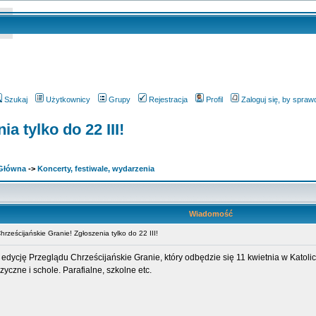
Szukaj
Użytkownicy
Grupy
Rejestracja
Profil
Zaloguj się, by spra
a tylko do 22 III!
 Główna
->
Koncerty, festiwale, wydarzenia
Wiadomość
ześcijańskie Granie! Zgłoszenia tylko do 22 III!
 edycję Przeglądu Chrześcijańskie Granie, który odbędzie się 11 kwietnia w Katol
zne i schole. Parafialne, szkolne etc.