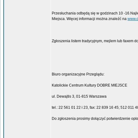
Przesłuchania odbędą się w godzinach 10 -16.Najl
Miejsca. Więcej informacji można znaleźć na
www.d
Zgłoszenia listem tradycyjnym, mejlem lub faxem 
Biuro organizacyjne Przeglądu:
Katolickie Centrum Kultury DOBRE MIEJSCE
ul. Dewajtis 3, 01-815 Warszawa
tel.: 22 561 01 22 i 23, fax: 22 839 16 45; 512 011 
Do zgłoszenia prosimy dołączyć potwierdzenie opłat