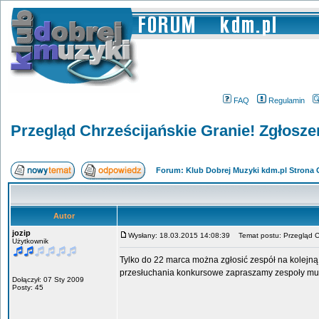
FAQ
Regulamin
Przegląd Chrześcijańskie Granie! Zgłoszeni
Forum: Klub Dobrej Muzyki kdm.pl Strona
Autor
jozip
Wysłany: 18.03.2015 14:08:39
Temat postu: Przegląd Chr
Użytkownik
Tylko do 22 marca można zgłosić zespół na kolejną
przesłuchania konkursowe zapraszamy zespoły muzyc
Dołączył: 07 Sty 2009
Posty: 45