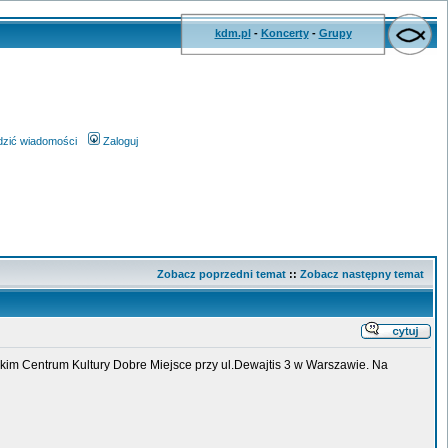
kdm.pl
-
Koncerty
-
Grupy
wdzić wiadomości
Zaloguj
Zobacz poprzedni temat
::
Zobacz następny temat
ickim Centrum Kultury Dobre Miejsce przy ul.Dewajtis 3 w Warszawie. Na