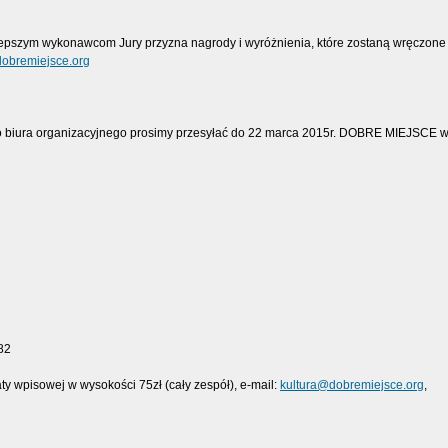
epszym wykonawcom Jury przyzna nagrody i wyróżnienia, które zostaną wręczone 
obremiejsce.org
do biura organizacyjnego prosimy przesyłać do 22 marca 2015r. DOBRE MIEJSCE wej
482
y wpisowej w wysokości 75zł (cały zespół), e-mail:
kultura@dobremiejsce.org
,