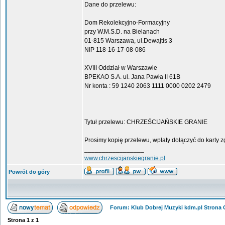
Dane do przelewu:
Dom Rekolekcyjno-Formacyjny
przy W.M.S.D. na Bielanach
01-815 Warszawa, ul.Dewajtis 3
NIP 118-16-17-08-086
XVIII Oddział w Warszawie
BPEKAO S.A. ul. Jana Pawła II 61B
Nr konta : 59 1240 2063 1111 0000 0202 2479
Tytuł przelewu: CHRZEŚCIJAŃSKIE GRANIE
Prosimy kopię przelewu, wpłaty dołączyć do karty 
_________________
www.chrzescijanskiegranie.pl
Powrót do góry
Forum: Klub Dobrej Muzyki kdm.pl Strona
Strona
1
z
1