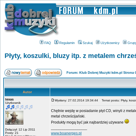
FAQ
Regulamin
Szukaj
Użytkownicy
Grup
Płyty, koszulki, bluzy itp. z metalem chr
Forum: Klub Dobrej Muzyki kdm.pl Strona
Autor
texas
Wysłany: 27.02.2014 19:34:44
Temat postu: Płyty, koszu
Użytkownik
Chętnie wejdę w posiadanie płyt CD, winyli z metal
metal chrześcijański.
Produkty mogą być jak najbardziej używane
_________________
Dołączył: 12 Lip 2011
Posty: 21
www.boanerges.pl