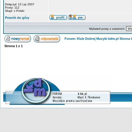
Dołączył: 12 Lip 2007
Posty: 112
Skąd: z Polski
Powrót do góry
Wyświetl posty z ostatnich:
Forum: Klub Dobrej Muzyki kdm.pl Strona
Strona
1
z
1