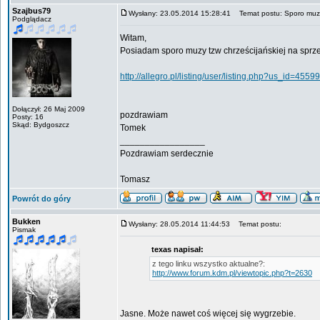
Szajbus79
Wysłany: 23.05.2014 15:28:41
Temat postu: Sporo muzy 
Podglądacz
Witam,
Posiadam sporo muzy tzw chrześcijańskiej na sprze
http://allegro.pl/listing/user/listing.php?us_id=4559
Dołączył: 26 Maj 2009
pozdrawiam
Posty: 16
Skąd: Bydgoszcz
Tomek
_________________
Pozdrawiam serdecznie
Tomasz
Powrót do góry
Bukken
Wysłany: 28.05.2014 11:44:53
Temat postu:
Pismak
texas napisał:
z tego linku wszystko aktualne?:
http://www.forum.kdm.pl/viewtopic.php?t=2630
Jasne. Może nawet coś więcej się wygrzebie.