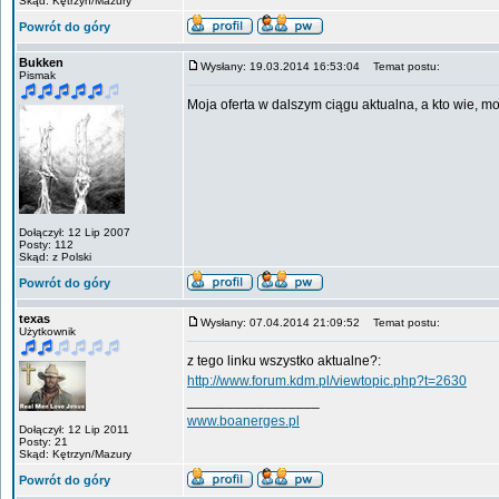
Skąd: Kętrzyn/Mazury
Powrót do góry
Bukken
Wysłany: 19.03.2014 16:53:04
Temat postu:
Pismak
Moja oferta w dalszym ciągu aktualna, a kto wie, m
Dołączył: 12 Lip 2007
Posty: 112
Skąd: z Polski
Powrót do góry
texas
Wysłany: 07.04.2014 21:09:52
Temat postu:
Użytkownik
z tego linku wszystko aktualne?:
http://www.forum.kdm.pl/viewtopic.php?t=2630
_________________
www.boanerges.pl
Dołączył: 12 Lip 2011
Posty: 21
Skąd: Kętrzyn/Mazury
Powrót do góry