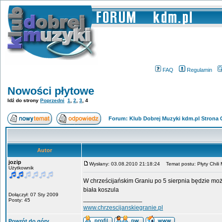
FAQ
Regulamin
Nowości płytowe
Idź do strony
Poprzedni
1
,
2
,
3
,
4
Forum: Klub Dobrej Muzyki kdm.pl Strona
Autor
jozip
Wysłany: 03.08.2010 21:18:24
Temat postu: Płyty Chili 
Użytkownik
W chrześcijańskim Graniu po 5 sierpnia będzie można
biała koszula
Dołączył: 07 Sty 2009
_________________
Posty: 45
www.chrzescijanskiegranie.pl
Powrót do góry