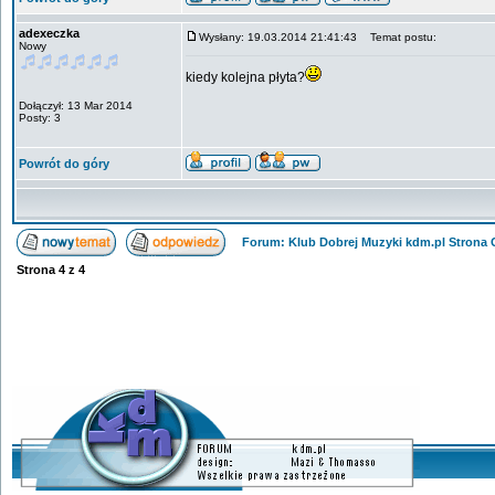
adexeczka
Wysłany: 19.03.2014 21:41:43
Temat postu:
Nowy
kiedy kolejna płyta?
Dołączył: 13 Mar 2014
Posty: 3
Powrót do góry
Forum: Klub Dobrej Muzyki kdm.pl Strona
Strona
4
z
4