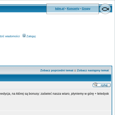
kdm.pl
-
Koncerty
-
Grupy
wdzić wiadomości
Zaloguj
Zobacz poprzedni temat
::
Zobacz następny temat
 reedycja, na której są bonusy: zaświeć nasza wiaro, płyniemy w górę + teledysk