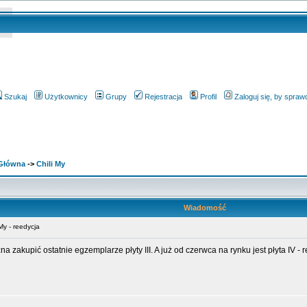
Szukaj
Użytkownicy
Grupy
Rejestracja
Profil
Zaloguj się, by spra
 Główna
->
Chili My
Wiadomość
My - reedycja
 zakupić ostatnie egzemplarze płyty III. A już od czerwca na rynku jest płyta IV -