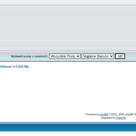
Wyświetl posty z ostatnich:
 Główna
->
Chili My
Powered by
phpBB
© 2001, 2005 phpBB G
Upgraded by
Grzecho