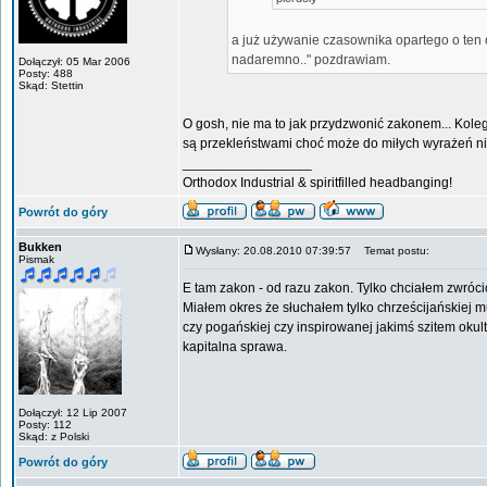
a już używanie czasownika opartego o ten c
nadaremno.." pozdrawiam.
Dołączył: 05 Mar 2006
Posty: 488
Skąd: Stettin
O gosh, nie ma to jak przydzwonić zakonem... Kolego
są przekleństwami choć może do miłych wyrażeń ni
_________________
Orthodox Industrial & spiritfilled headbanging!
Powrót do góry
Bukken
Wysłany: 20.08.2010 07:39:57
Temat postu:
Pismak
E tam zakon - od razu zakon. Tylko chciałem zwróc
Miałem okres że słuchałem tylko chrześcijańskiej 
czy pogańskiej czy inspirowanej jakimś szitem okul
kapitalna sprawa.
Dołączył: 12 Lip 2007
Posty: 112
Skąd: z Polski
Powrót do góry