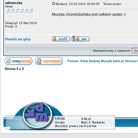
adexeczka
Wysłany: 13.03.2014 18:00:05
Temat postu:
Nowy
Muzyka chrześcijańska jest całkiem spoko:-)
Dołączył: 13 Mar 2014
Posty: 3
Powrót do góry
Wyświetl posty z ostatnich:
Forum: Klub Dobrej Muzyki kdm.pl Strona
Strona
3
z
3