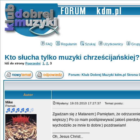
FAQ
Regulamin
Szukaj
Użytkownicy
Grup
Kto słucha tylko muzyki chrześcijańskiej?
Idź do strony
Poprzedni
1
,
2
,
3
Forum: Klub Dobrej Muzyki kdm.pl Strona
Autor
Mike
Wysłany: 19.03.2010 17:27:37
Temat postu:
Pismak
Zgadzam się z Matanem:) Pamiętam, że odrzucenie 
większy:) Po co mam podśpiewywać jakieś pierdoły
wychodziło ze mnie to dobre:) pozdrawiam!
_________________
Oh, Jesus Christ...