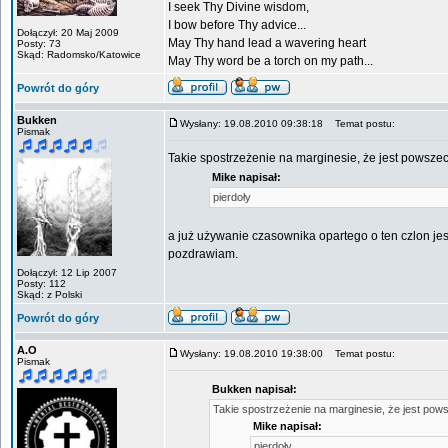
I seek Thy Divine wisdom,
I bow before Thy advice...
Dołączył: 20 Maj 2009
May Thy hand lead a wavering heart
Posty: 73
Skąd: Radomsko/Katowice
May Thy word be a torch on my path...
Powrót do góry
Bukken
Wysłany: 19.08.2010 09:38:18
Temat postu:
Pismak
Takie spostrzeżenie na marginesie, że jest powsz
Mike napisał:
pierdoły
a już używanie czasownika opartego o ten czlon jes
pozdrawiam.
Dołączył: 12 Lip 2007
Posty: 112
Skąd: z Polski
Powrót do góry
A.O
Wysłany: 19.08.2010 19:38:00
Temat postu:
Pismak
Bukken napisał:
Takie spostrzeżenie na marginesie, że jest po
Mike napisał:
pierdoły