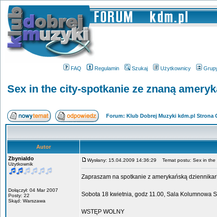
FAQ
Regulamin
Szukaj
Użytkownicy
Grup
Sex in the city-spotkanie ze znaną amery
Forum: Klub Dobrej Muzyki kdm.pl Strona
Autor
Zbynialdo
Wysłany: 15.04.2009 14:36:29
Temat postu: Sex in the 
Użytkownik
Zapraszam na spotkanie z amerykańską dziennikark
Dołączył: 04 Mar 2007
Sobota 18 kwietnia, godz 11.00, Sala Kolumnowa 
Posty: 22
Skąd: Warszawa
WSTĘP WOLNY