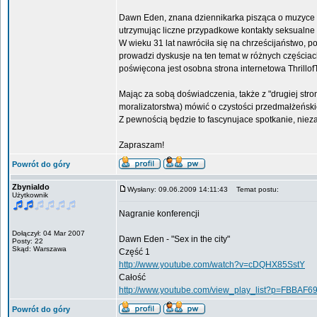
Dawn Eden, znana dziennikarka pisząca o muzyce r
utrzymując liczne przypadkowe kontakty seksualne 
W wieku 31 lat nawróciła się na chrześcijaństwo, p
prowadzi dyskusje na ten temat w różnych częściach
poświęcona jest osobna strona internetowa Thrillo
Mając za sobą doświadczenia, także z "drugiej stro
moralizatorstwa) mówić o czystości przedmałżeński
Z pewnością będzie to fascynujace spotkanie, nieza
Zapraszam!
Powrót do góry
Zbynialdo
Wysłany: 09.06.2009 14:11:43
Temat postu:
Użytkownik
Nagranie konferencji
Dołączył: 04 Mar 2007
Dawn Eden - "Sex in the city"
Posty: 22
Skąd: Warszawa
Część 1
http://www.youtube.com/watch?v=cDQHX85SstY
Całość
http://www.youtube.com/view_play_list?p=FBBAF
Powrót do góry