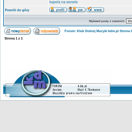
kapela na wesele
Powrót do góry
Wyświetl posty z ostatnich:
Forum: Klub Dobrej Muzyki kdm.pl Strona
Strona
1
z
1