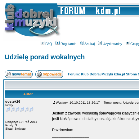
FAQ
Regulamin
Szukaj
Użytkownicy
Grup
Udzielę porad wokalnych
Forum: Klub Dobrej Muzyki kdm.pl Strona
Autor
gostek26
Wysłany: 10.10.2011 18:26:17
Temat postu: Udzielę po
Nowy
Jestem z zawodu wokalistą śpiewającym klasycznie.
jeśli ktoś śpiewa i chciałby dostać jakieś konstru
Dołączył: 10 Paź 2011
Posty: 3
Skąd: 3miasto
Pozdrawiam
_________________