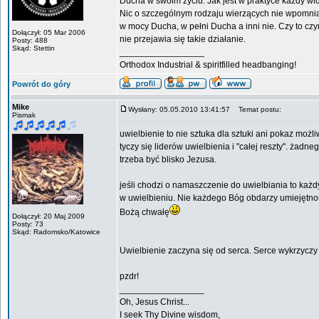
Ducha w swoim życiu. Jak jest w praktyce każdy widz
Nic o szczególnym rodzaju wierzących nie wpomniałem
w mocy Ducha, w pełni Ducha a inni nie. Czy to czy
Dołączył: 05 Mar 2006
nie przejawia się takie działanie.
Posty: 488
Skąd: Stettin
_________________
Orthodox Industrial & spiritfilled headbanging!
Powrót do góry
Mike
Wysłany: 05.05.2010 13:41:57
Temat postu:
Pismak
uwielbienie to nie sztuka dla sztuki ani pokaz możl
tyczy się liderów uwielbienia i "całej reszty". ża
trzeba być blisko Jezusa.
jeśli chodzi o namaszczenie do uwielbiania to każd
w uwielbieniu. Nie każdego Bóg obdarzy umiejętności
Bożą chwałę
Dołączył: 20 Maj 2009
Posty: 73
Skąd: Radomsko/Katowice
Uwielbienie zaczyna się od serca. Serce wykrzyczy 
pzdr!
_________________
Oh, Jesus Christ...
I seek Thy Divine wisdom,