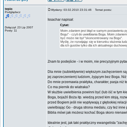
tepio
Wysłany: 03.02.2010 23:31:46
Temat postu:
Podglądacz
Issachar napisał:
Cytat:
Dołączył: 23 Lip 2007
Posty: 11
Moim zdaniem jest błąd w samym postawieniu pyt
Bogu" - czyli do uwielbiania Boga. Moim zdanie
być może nie był "skoncentrowany na Bogu".
Myślę, że rozwijając się w kierunku służenia lud
dla ich gustów tylko dla ich aktualnego duchowe
Znam to podejście - i w moim, nie precyzyjnym pytan
Dla mnie (subiektywnie) większym zachęceniem są n
jej zaprzeczeniem) ludziom, żyjącym bez Boga. Niż 
Do mnie przemawia praktyka, charakter, pasja niż t
Co ma piernik do wiatraka?
W służbie uwielbienia powinni być (lub iść w tym ki
Boga, bojaźń Boża itp. wiedzą przed kim stoją, rozw
przed Bogiem jeśli nie wypływają z głębokiej relacj
uwielbiając Go - druga strona medalu, czy też inne
Biblia mówi jak możesz kochać Boga skoro nienawidzi
Idealnie jest, jak taki praktyczny ewangelista "zac