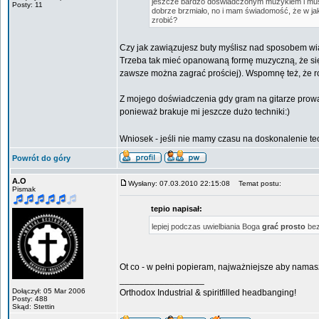
jeszcze bardzo doświadczonym muzykiem i muszę 
Posty: 11
dobrze brzmiało, no i mam świadomość, że w ja
zrobić?
Czy jak zawiązujesz buty myślisz nad sposobem w
Trzeba tak mieć opanowaną formę muzyczną, że się 
zawsze można zagrać prościej). Wspomnę też, że ro
Z mojego doświadczenia gdy gram na gitarze prowad
ponieważ brakuje mi jeszcze dużo techniki:)
Wniosek - jeśli nie mamy czasu na doskonalenie tec
Powrót do góry
A.O
Wysłany: 07.03.2010 22:15:08
Temat postu:
Pismak
tepio napisał:
lepiej podczas uwielbiania Boga
grać prosto
bez
Ot co - w pełni popieram, najważniejsze aby namasz
_________________
Dołączył: 05 Mar 2006
Orthodox Industrial & spiritfilled headbanging!
Posty: 488
Skąd: Stettin