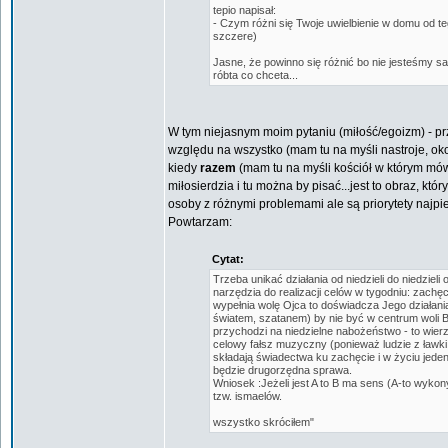
tepio napisał:
- Czym różni się Twoje uwielbienie w domu od te
szczere)
Jasne, że powinno się różnić bo nie jesteśmy sa
róbta co chceta...
W tym niejasnym moim pytaniu (miłość/egoizm) - p
względu na wszystko (mam tu na myśli nastroje, oko
kiedy
razem
(mam tu na myśli kościół w którym mówi
miłosierdzia i tu można by pisać...jest to obraz, 
osoby z różnymi problemami ale są priorytety najpi
Powtarzam:
Cytat:
Trzeba unikać działania od niedzieli do niedziel
narzędzia do realizacji celów w tygodniu: zachęc
wypełnia wolę Ojca to doświadcza Jego działani
światem, szatanem) by nie być w centrum woli B
przychodzi na niedzielne nabożeństwo - to wierz
celowy fałsz muzyczny (ponieważ ludzie z ławki 
składają świadectwa ku zachęcie i w życiu jeden
będzie drugorzędna sprawa.
Wniosek :Jeżeli jest A to B ma sens (A-to wykon
tzw. ismaelów.
wszystko skróciłem"