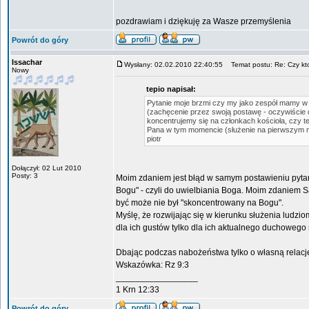
pozdrawiam i dziękuję za Wasze przemyślenia
Powrót do góry
Issachar
Wysłany: 02.02.2010 22:40:55
Temat postu: Re: Czy ktoś
Nowy
tepio napisał:
Pytanie moje brzmi czy my jako zespół mamy w p
(zachęcenie przez swoją postawę - oczywiście d
koncentrujemy się na członkach kościoła, czy 
Pana w tym momencie (służenie na pierwszym 
piotr
Dołączył: 02 Lut 2010
Posty: 3
Moim zdaniem jest błąd w samym postawieniu pytani
Bogu" - czyli do uwielbiania Boga. Moim zdaniem S
być może nie był "skoncentrowany na Bogu".
Myślę, że rozwijając się w kierunku służenia ludzio
dla ich gustów tylko dla ich aktualnego duchowego
Dbając podczas nabożeństwa tylko o własną relacje
Wskazówka: Rz 9:3
_________________
1 Krn 12:33
Powrót do góry