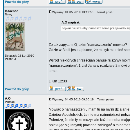
Powrót do góry
Issachar
Wysłany: 01.05.2010 13:11:56
Temat postu:
Nowy
A.O napisał:
najważniejsze aby namaszczenie przejawiało się
Że tak zapytam. O jakim "namaszczeniu" mówisz?
Gdzie w Biblii jest napisane, że muzyk ma mieć sp
Dołączył: 02 Lut 2010
Posty: 3
Wśród niektórych chrześcijan panuje fałszywy moi
"namaszczeniem". 1 List Jana w rozdziale 2 mówi o
temat.
_________________
1 Krn 12:33
Powrót do góry
A.O
Wysłany: 04.05.2010 09:00:19
Temat postu:
Pismak
Mówiąc o namaszczeniu mam tu na myśli działanie w
Dziejów Apostolskich, że nie ma najmniejszej potr
Twierdzę, że nie tylko muzyk ale każda osoba mając
opiekując się innymi) powinna zabiegać o to namasz