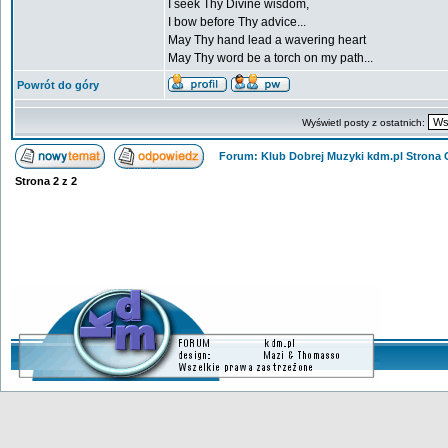
I seek Thy Divine wisdom,
I bow before Thy advice...
May Thy hand lead a wavering heart
May Thy word be a torch on my path...
Powrót do góry
Wyświetl posty z ostatnich:
Forum: Klub Dobrej Muzyki kdm.pl Strona
Strona
2
z
2