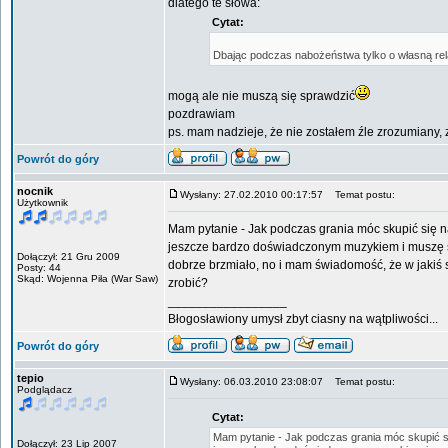
dlatego te słowa:
Cytat:
Dbając podczas nabożeństwa tylko o własną rela
mogą ale nie muszą się sprawdzić
pozdrawiam
ps. mam nadzieje, że nie zostałem źle zrozumiany, z
Powrót do góry
nocnik
Wysłany: 27.02.2010 00:17:57
Temat postu:
Użytkownik
Mam pytanie - Jak podczas grania móc skupić się na
jeszcze bardzo doświadczonym muzykiem i muszę się
Dołączył: 21 Gru 2009
dobrze brzmiało, no i mam świadomość, że w jakiś
Posty: 44
Skąd: Wojenna Piła (War Saw)
zrobić?
_________________
Błogosławiony umysł zbyt ciasny na wątpliwości...
Powrót do góry
tepio
Wysłany: 06.03.2010 23:08:07
Temat postu:
Podglądacz
Cytat:
Mam pytanie - Jak podczas grania móc skupić się
Dołączył: 23 Lip 2007