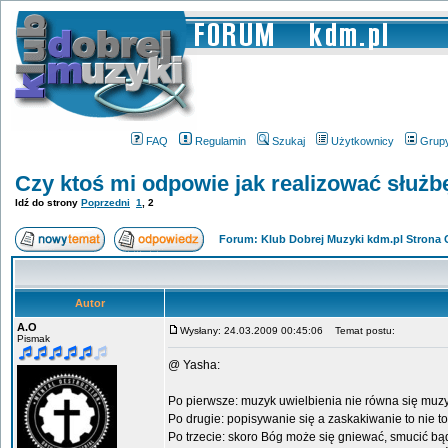
FAQ
Regulamin
Szukaj
Użytkownicy
Grup
Czy ktoś mi odpowie jak realizować służb
Idź do strony
Poprzedni
1
,
2
Forum: Klub Dobrej Muzyki kdm.pl Strona
Autor
A.O
Wysłany: 24.03.2009 00:45:06
Temat postu:
Pismak
@ Yasha:
Po pierwsze: muzyk uwielbienia nie równa się mu
Po drugie: popisywanie się a zaskakiwanie to nie 
Po trzecie: skoro Bóg może się gniewać, smucić bą