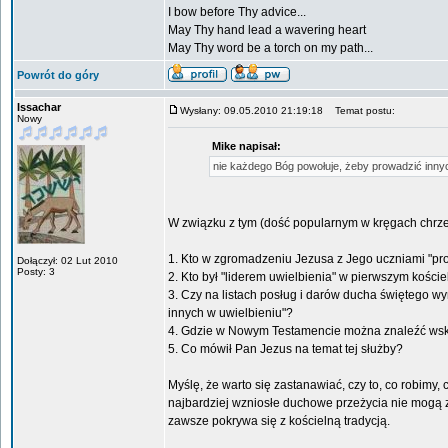
I bow before Thy advice...
May Thy hand lead a wavering heart
May Thy word be a torch on my path...
Powrót do góry
Issachar
Wysłany: 09.05.2010 21:19:18
Temat postu:
Nowy
Mike napisał:
nie każdego Bóg powołuje, żeby prowadzić innyc
W związku z tym (dość popularnym w kręgach chrześ
1. Kto w zgromadzeniu Jezusa z Jego uczniami "pro
Dołączył: 02 Lut 2010
Posty: 3
2. Kto był "liderem uwielbienia" w pierwszym koście
3. Czy na listach posług i darów ducha świętego w
innych w uwielbieniu"?
4. Gdzie w Nowym Testamencie można znaleźć wska
5. Co mówił Pan Jezus na temat tej służby?
Myślę, że warto się zastanawiać, czy to, co robim
najbardziej wzniosłe duchowe przeżycia nie mogą
zawsze pokrywa się z kościelną tradycją.