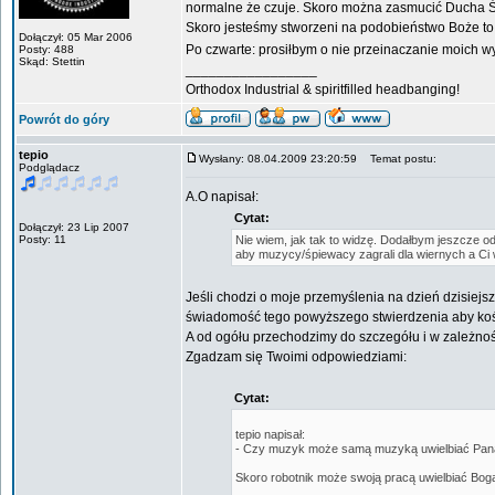
normalne że czuje. Skoro można zasmucić Ducha Św
Skoro jesteśmy stworzeni na podobieństwo Boże to 
Dołączył: 05 Mar 2006
Po czwarte: prosiłbym o nie przeinaczanie moich w
Posty: 488
Skąd: Stettin
_________________
Orthodox Industrial & spiritfilled headbanging!
Powrót do góry
tepio
Wysłany: 08.04.2009 23:20:59
Temat postu:
Podglądacz
A.O napisał:
Cytat:
Dołączył: 23 Lip 2007
Posty: 11
Nie wiem, jak tak to widzę. Dodałbym jeszcze o
aby muzycy/śpiewacy zagrali dla wiernych a Ci 
Jeśli chodzi o moje przemyślenia na dzień dzisiej
świadomość tego powyższego stwierdzenia aby kośció
A od ogółu przechodzimy do szczegółu i w zależnośc
Zgadzam się Twoimi odpowiedziami:
Cytat:
tepio napisał:
- Czy muzyk może samą muzyką uwielbiać Pan
Skoro robotnik może swoją pracą uwielbiać Bog