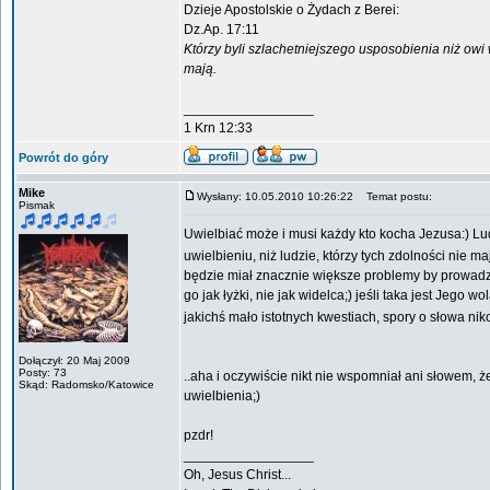
Dzieje Apostolskie o Żydach z Berei:
Dz.Ap. 17:11
Którzy byli szlachetniejszego usposobienia niż owi 
mają.
_________________
1 Krn 12:33
Powrót do góry
Mike
Wysłany: 10.05.2010 10:26:22
Temat postu:
Pismak
Uwielbiać może i musi każdy kto kocha Jezusa:) Lud
uwielbieniu, niż ludzie, którzy tych zdolności nie ma
będzie miał znacznie większe problemy by prowadzić 
go jak łyżki, nie jak widelca;) jeśli taka jest Je
jakichś mało istotnych kwestiach, spory o słowa ni
Dołączył: 20 Maj 2009
Posty: 73
..aha i oczywiście nikt nie wspomniał ani słowem, ż
Skąd: Radomsko/Katowice
uwielbienia;)
pzdr!
_________________
Oh, Jesus Christ...