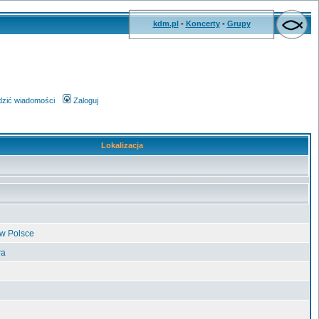
kdm.pl
-
Koncerty
-
Grupy
wdzić wiadomości
Zaloguj
Lokalizacja
w Polsce
ra