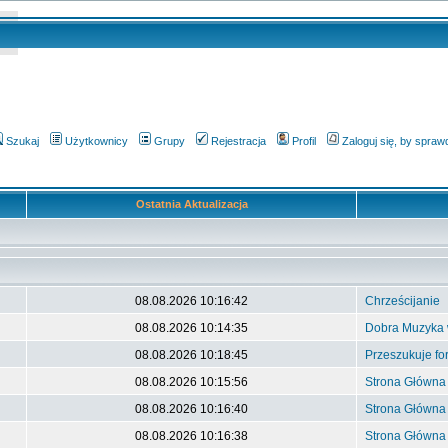
Szukaj
Użytkownicy
Grupy
Rejestracja
Profil
Zaloguj się, by spra
Ostatnia Aktualizacja
08.08.2026 10:16:42
Chrześcijanie
08.08.2026 10:14:35
Dobra Muzyka 
08.08.2026 10:18:45
Przeszukuje fo
08.08.2026 10:15:56
Strona Główna
08.08.2026 10:16:40
Strona Główna
08.08.2026 10:16:38
Strona Główna