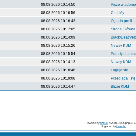
08.08.2026 10:14:50
Pisze wiadomo
08.08.2026 10:16:56
Chili My
08.08.2026 10:18:43
Ogląda profil
08.08.2026 10:17:05
Strona Główna
08.08.2026 10:14:09
Black/Death/et
08.08.2026 10:15:26
Newsy KDM
08.08.2026 10:15:54
Porady dla mu
08.08.2026 10:14:13
Newsy KDM
08.08.2026 10:18:46
Loguje się
08.08.2026 10:19:08
Przegląda list
08.08.2026 10:14:47
Bliżej KDM
Powered by
phpBB
© 2001, 2005 phpBB G
Upgraded by
Grzecho