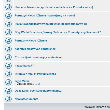
Uwierz w Marzenia (spotkania z udziałem ks. Pawlukiewicza)
Poruszyć Niebo i Ziemię - startujemy na nowo!
Plakat ewangelizacyjny na przystanku autobusowym !!!
Bóg:Wielki Szachista,Surowy Sędzia czy Romantyczny Kochanek?
Poruszmy Niebo i Ziemię
nagrania ciekawych konferencji
Chrześcijanin słuchający szatanizmu!
nasza-barka??
Stronka z mp3 x. Pawlukiewicza
Jego Matka
[
Idź do strony:
1
,
2
]
Osądzanie, ocenianie,napominanie...
Neokatechumenat
Wyświetl tematy z os