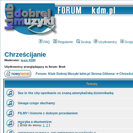
FAQ
Regulamin
Szukaj
Użytkownicy
Grup
Chrześcijanie
Moderator:
team KDM
Użytkownicy przeglądający to forum: Brak
Forum: Klub Dobrej Muzyki kdm.pl Strona Główna
->
Chrześci
Tematy
Sex in the city-spotkanie ze znaną amerykańską dziennikarką
Uwaga czego słuchamy
FILMY i historie z dobrym przesłaniem
muzyka a ekumenizm
[
Idź do strony:
1
,
2
]