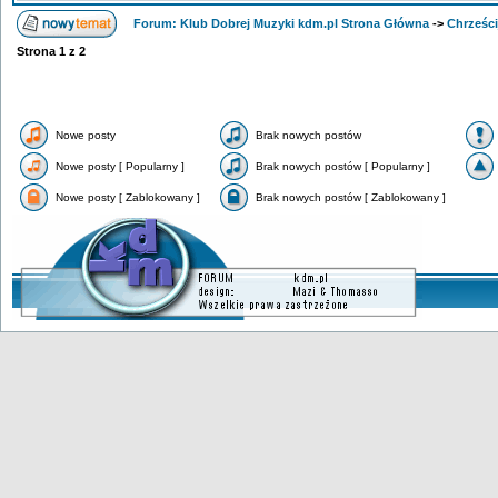
Forum: Klub Dobrej Muzyki kdm.pl Strona Główna
->
Chrześci
Strona
1
z
2
Nowe posty
Brak nowych postów
Nowe posty [ Popularny ]
Brak nowych postów [ Popularny ]
Nowe posty [ Zablokowany ]
Brak nowych postów [ Zablokowany ]