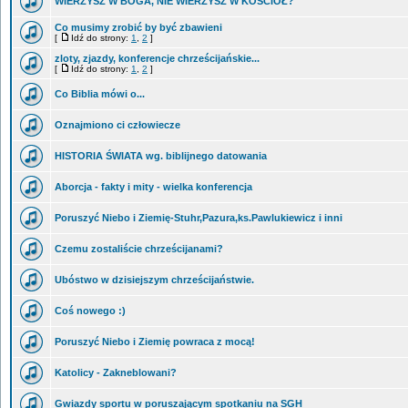
WIERZYSZ W BOGA, NIE WIERZYSZ W KOŚCIÓŁ?
Co musimy zrobić by być zbawieni
[
Idź do strony:
1
,
2
]
zloty, zjazdy, konferencje chrześcijańskie...
[
Idź do strony:
1
,
2
]
Co Biblia mówi o...
Oznajmiono ci człowiecze
HISTORIA ŚWIATA wg. biblijnego datowania
Aborcja - fakty i mity - wielka konferencja
Poruszyć Niebo i Ziemię-Stuhr,Pazura,ks.Pawlukiewicz i inni
Czemu zostaliście chrześcijanami?
Ubóstwo w dzisiejszym chrześcijaństwie.
Coś nowego :)
Poruszyć Niebo i Ziemię powraca z mocą!
Katolicy - Zakneblowani?
Gwiazdy sportu w poruszającym spotkaniu na SGH