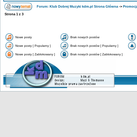
Forum: Klub Dobrej Muzyki kdm.pl Strona Główna
->
Promocj
Strona
1
z
3
Nowe posty
Brak nowych postów
Nowe posty [ Popularny ]
Brak nowych postów [ Popularny ]
Nowe posty [ Zablokowany ]
Brak nowych postów [ Zablokowany ]