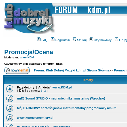
FAQ
Regulamin
Szukaj
Użytkownicy
Grup
Promocja/Ocena
Moderator:
team KDM
Użytkownicy przeglądający to forum: Brak
Forum: Klub Dobrej Muzyki kdm.pl Strona Główna
->
Promocj
Tematy
Przyklejony:
[ Ankieta ]
www.KDM.pl
[
Idź do strony:
1
,
2
]
unIQ Sound STUDIO - nagranie, miks, mastering (Wrocław)
Mój DARMOWY chrześcijański instrumentalny progrockowy album
www.koncertpremiery.pl