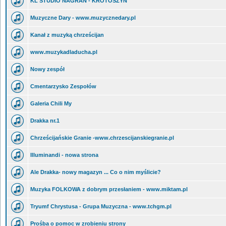
KL STUDIO NAGRAŃ - KROTOSZYN
Muzyczne Dary - www.muzycznedary.pl
Kanał z muzyką chrześcijan
www.muzykadladucha.pl
Nowy zespół
Cmentarzysko Zespołów
Galeria Chili My
Drakka nr.1
Chrześcijańskie Granie -www.chrzescijanskiegranie.pl
Illuminandi - nowa strona
Ale Drakka- nowy magazyn ... Co o nim myślicie?
Muzyka FOLKOWA z dobrym przesłaniem - www.miktam.pl
Tryumf Chrystusa - Grupa Muzyczna - www.tchgm.pl
Prośba o pomoc w zrobieniu strony