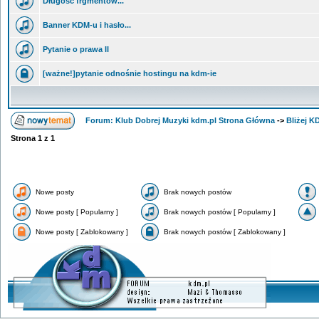
Długość frgmentów...
Banner KDM-u i hasło...
Pytanie o prawa II
[ważne!]pytanie odnośnie hostingu na kdm-ie
Forum: Klub Dobrej Muzyki kdm.pl Strona Główna
->
Bliżej K
Strona
1
z
1
Nowe posty
Brak nowych postów
Nowe posty [ Popularny ]
Brak nowych postów [ Popularny ]
Nowe posty [ Zablokowany ]
Brak nowych postów [ Zablokowany ]