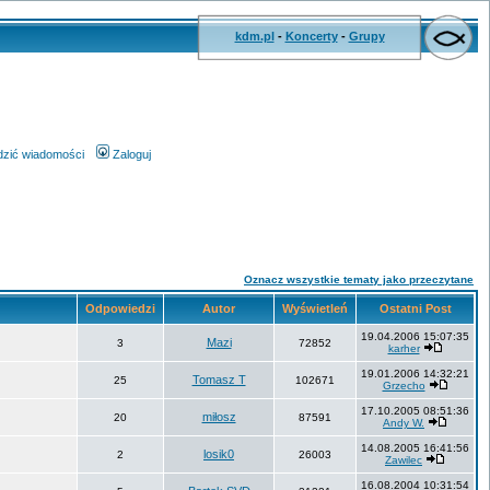
kdm.pl
-
Koncerty
-
Grupy
wdzić wiadomości
Zaloguj
Oznacz wszystkie tematy jako przeczytane
Odpowiedzi
Autor
Wyświetleń
Ostatni Post
19.04.2006 15:07:35
Mazi
3
72852
karher
19.01.2006 14:32:21
Tomasz T
25
102671
Grzecho
17.10.2005 08:51:36
miłosz
20
87591
Andy W.
14.08.2005 16:41:56
losik0
2
26003
Zawilec
16.08.2004 10:31:54