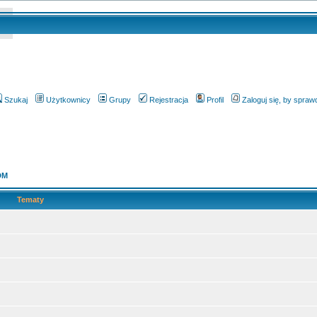
Szukaj
Użytkownicy
Grupy
Rejestracja
Profil
Zaloguj się, by spra
DM
Tematy