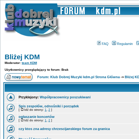
FAQ
Regulamin
Bliżej KDM
Moderator:
team KDM
Użytkownicy przeglądający to forum: Brak
Forum: Klub Dobrej Muzyki kdm.pl Strona Główna
->
Bliżej K
Przyklejony:
Współpracownicy poszukiwani
Spis zespołów, odnośniki i porządek
[
Idź do strony:
1
,
2
]
ogłaszanie koncertów
[
Idź do strony:
1
,
2
]
czy ktos zna adresy chrzescijanskiego forum za granica