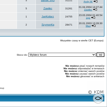
Bartek SVD
5
31221
Andy W.
01.04.2004 14:27:44
Zawilec
5
31261
Zawilec
23.03.2004 01:40:54
JanKotlarz
1
24755
aga
20.01.2003 13:28:30
SzymonKa
2
28471
Mazi
Wszystkie czasy w strefie CET (Europa)
Skocz do:
Nie możesz
pisać nowych tematów
Nie możesz
odpowiadać w tematach
Nie możesz
zmieniać swoich postów
Nie możesz
usuwać swoich postów
Nie możesz
głosować w ankietach
roup