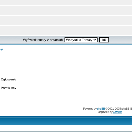
Wyświetl tematy z ostatnich:
DM
Ogłoszenie
Przyklejony
Powered by
phpBB
© 2001, 2005 phpBB G
Upgraded by
Grzecho