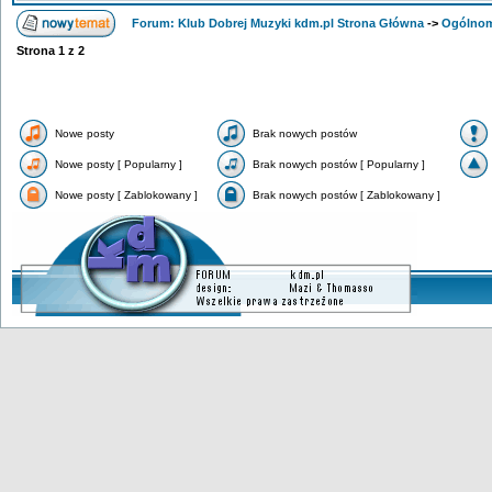
Forum: Klub Dobrej Muzyki kdm.pl Strona Główna
->
Ogólno
Strona
1
z
2
Nowe posty
Brak nowych postów
Nowe posty [ Popularny ]
Brak nowych postów [ Popularny ]
Nowe posty [ Zablokowany ]
Brak nowych postów [ Zablokowany ]