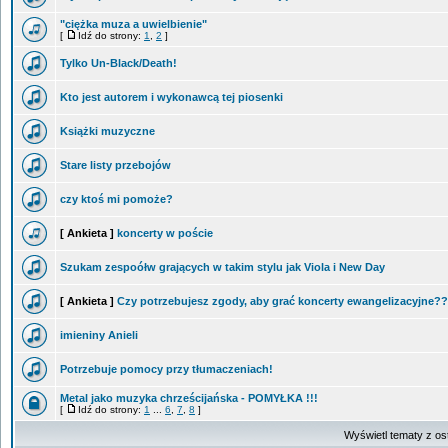
"ciężka muza a uwielbienie"
[
Idź do strony:
1
,
2
]
Tylko Un-Black/Death!
Kto jest autorem i wykonawcą tej piosenki
Książki muzyczne
Stare listy przebojów
czy ktoś mi pomoże?
[ Ankieta ]
koncerty w poście
Szukam zespoółw grających w takim stylu jak Viola i New Day
[ Ankieta ]
Czy potrzebujesz zgody, aby grać koncerty ewangelizacyjne?
imieniny Anieli
Potrzebuje pomocy przy tłumaczeniach!
Metal jako muzyka chrześcijańska - POMYŁKA !!!
[
Idź do strony:
1
...
6
,
7
,
8
]
Wyświetl tematy z os