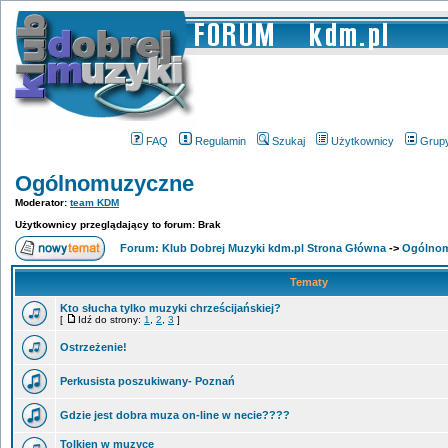
FAQ
Regulamin
Szukaj
Użytkownicy
Grup
Ogólnomuzyczne
Moderator:
team KDM
Użytkownicy przeglądający to forum: Brak
Forum: Klub Dobrej Muzyki kdm.pl Strona Główna
->
Ogólno
Tematy
Kto słucha tylko muzyki chrześcijańskiej?
[
Idź do strony:
1
,
2
,
3
]
Ostrzeżenie!
Perkusista poszukiwany- Poznań
Gdzie jest dobra muza on-line w necie????
Tolkien w muzyce