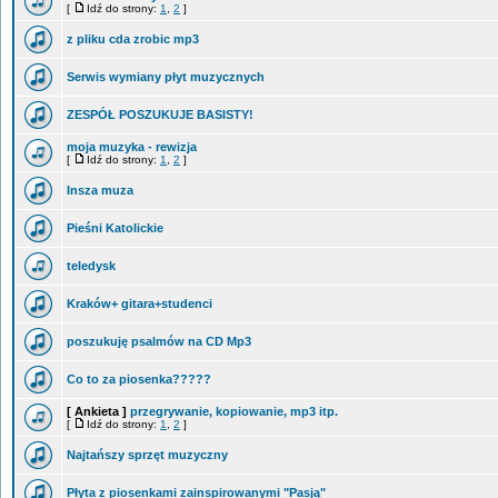
[
Idź do strony:
1
,
2
]
z pliku cda zrobic mp3
Serwis wymiany płyt muzycznych
ZESPÓŁ POSZUKUJE BASISTY!
moja muzyka - rewizja
[
Idź do strony:
1
,
2
]
Insza muza
Pieśni Katolickie
teledysk
Kraków+ gitara+studenci
poszukuję psalmów na CD Mp3
Co to za piosenka?????
[ Ankieta ]
przegrywanie, kopiowanie, mp3 itp.
[
Idź do strony:
1
,
2
]
Najtańszy sprzęt muzyczny
Płyta z piosenkami zainspirowanymi "Pasją"