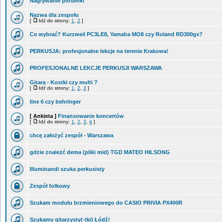
Nagrywanie piosenki
Nazwa dla zespołu
[
Idź do strony:
1
,
2
]
Co wybrać? Kurzweil PC3LE8, Yamaha MO8 czy Roland RD300gx?
PERKUSJA: profesjonalne lekcje na terenie Krakowa!
PROFESJONALNE LEKCJE PERKUSJI WARSZAWA
Gitara - Kostki czy multi ?
[
Idź do strony:
1
,
2
,
3
]
line 6 czy behringer
[ Ankieta ]
Finansowanie koncertów
[
Idź do strony:
1
,
2
,
3
,
4
]
chcę założyć zespół - Warszawa
gdzie znależć dema (pliki mid) TGD MATEO HILSONG
Illuminandi szuka perkusisty
Zespół folkowy
Szukam modułu brzmieniowego do CASIO PRIVIA PX400R
Szukamy gitarzysty(-tki) Łódź!