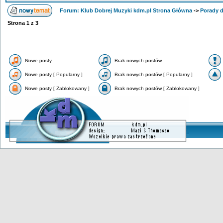
Forum: Klub Dobrej Muzyki kdm.pl Strona Główna
->
Porady 
Strona
1
z
3
Nowe posty
Brak nowych postów
Nowe posty [ Popularny ]
Brak nowych postów [ Popularny ]
Nowe posty [ Zablokowany ]
Brak nowych postów [ Zablokowany ]