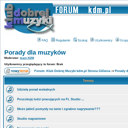
FAQ
Regulamin
Szukaj
Użytkownicy
Grup
Porady dla muzyków
Moderator:
team KDM
Użytkownicy przeglądający to forum: Brak
Forum: Klub Dobrej Muzyki kdm.pl Strona Główna
->
Porady 
Tematy
Udzielę porad wokalnych
Poszukuję ludzi pracujących na FL Studio ...
Może jakieś pomysły na tanie i zgrabne nagrywanie???
Studio nagraniowe