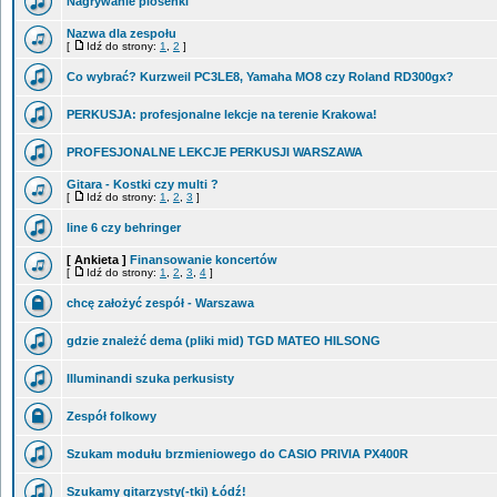
Nagrywanie piosenki
Nazwa dla zespołu
[
Idź do strony:
1
,
2
]
Co wybrać? Kurzweil PC3LE8, Yamaha MO8 czy Roland RD300gx?
PERKUSJA: profesjonalne lekcje na terenie Krakowa!
PROFESJONALNE LEKCJE PERKUSJI WARSZAWA
Gitara - Kostki czy multi ?
[
Idź do strony:
1
,
2
,
3
]
line 6 czy behringer
[ Ankieta ]
Finansowanie koncertów
[
Idź do strony:
1
,
2
,
3
,
4
]
chcę założyć zespół - Warszawa
gdzie znależć dema (pliki mid) TGD MATEO HILSONG
Illuminandi szuka perkusisty
Zespół folkowy
Szukam modułu brzmieniowego do CASIO PRIVIA PX400R
Szukamy gitarzysty(-tki) Łódź!