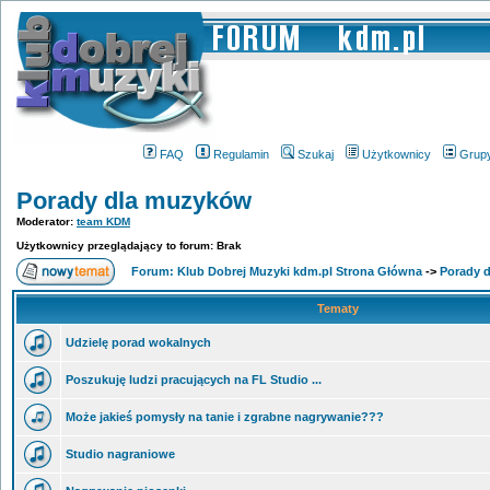
FAQ
Regulamin
Szukaj
Użytkownicy
Grup
Porady dla muzyków
Moderator:
team KDM
Użytkownicy przeglądający to forum: Brak
Forum: Klub Dobrej Muzyki kdm.pl Strona Główna
->
Porady 
Tematy
Udzielę porad wokalnych
Poszukuję ludzi pracujących na FL Studio ...
Może jakieś pomysły na tanie i zgrabne nagrywanie???
Studio nagraniowe