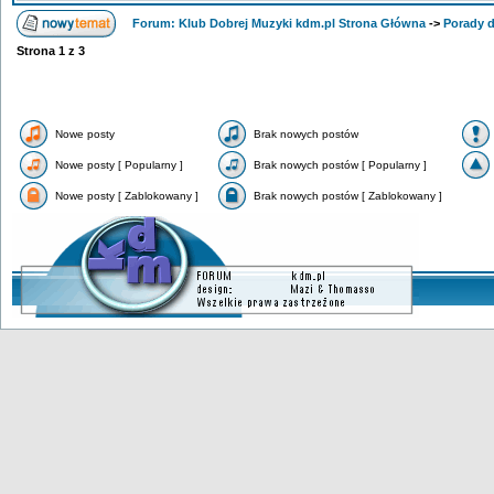
Forum: Klub Dobrej Muzyki kdm.pl Strona Główna
->
Porady 
Strona
1
z
3
Nowe posty
Brak nowych postów
Nowe posty [ Popularny ]
Brak nowych postów [ Popularny ]
Nowe posty [ Zablokowany ]
Brak nowych postów [ Zablokowany ]