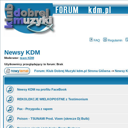
FAQ
Regulamin
Newsy KDM
Moderator:
team KDM
Użytkownicy przeglądający to forum: Brak
Forum: Klub Dobrej Muzyki kdm.pl Strona Główna
->
Newsy 
Newsy KDM na profilu FaceBook
REKOLEKCJE WIELKOPOSTNE z Testimonium
Pax - Przygoda z rapem
Poison - TSUNAMI Prod. Vixen (skrecze Dj Bulb)