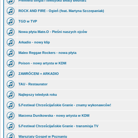
Premiera singla i teledysku Beaty Bednarz
ROCK AND FIRE - Ogień (feat. Martyna Szczepaniak)
TGD w TVP
Nowa płyta Mate.O - Pieśni naszych ojców
Arkadio - nowy klip
Maleo Reggae Rockers - nowa płyta
Poison - nowy artysta w KDM
ZAWRÓCENI + ARKADIO
TAU - Restaurator
Najlepszy teledysk roku
5.Festiwal Chrześcijańskie Granie - znamy wykonawców!
Marzena Dunikowska - nowy artysta w KDM
5.Festiwal Chrześcijańskie Granie - transmisja TV
Warsztaty Gospel w Poznaniu