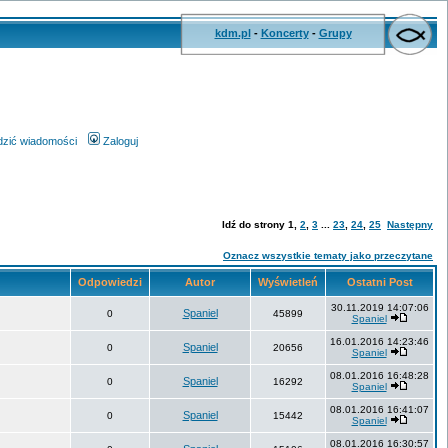
kdm.pl
-
Koncerty
-
Grupy
wdzić wiadomości
Zaloguj
Idź do strony
1
,
2
,
3
...
23
,
24
,
25
Następny
Oznacz wszystkie tematy jako przeczytane
Odpowiedzi
Autor
Wyświetleń
Ostatni Post
30.11.2019 14:07:06
Spaniel
0
45899
Spaniel
16.01.2016 14:23:46
Spaniel
0
20656
Spaniel
08.01.2016 16:48:28
Spaniel
0
16292
Spaniel
08.01.2016 16:41:07
Spaniel
0
15442
Spaniel
08.01.2016 16:30:57