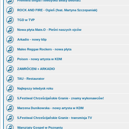
Premiera singla i teledysku Beaty Bednarz
ROCK AND FIRE - Ogień (feat. Martyna Szczepaniak)
TGD w TVP
Nowa płyta Mate.O - Pieśni naszych ojców
Arkadio - nowy klip
Maleo Reggae Rockers - nowa płyta
Poison - nowy artysta w KDM
ZAWRÓCENI + ARKADIO
TAU - Restaurator
Najlepszy teledysk roku
5.Festiwal Chrześcijańskie Granie - znamy wykonawców!
Marzena Dunikowska - nowy artysta w KDM
5.Festiwal Chrześcijańskie Granie - transmisja TV
Warsztaty Gospel w Poznaniu