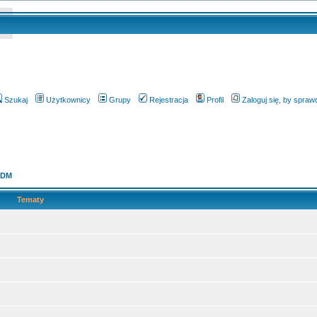
Szukaj
Użytkownicy
Grupy
Rejestracja
Profil
Zaloguj się, by spra
KDM
Tematy