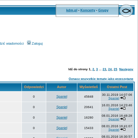
kdm.pl
-
Koncerty
-
Grupy
wdzić wiadomości
Zaloguj
Idź do strony
1
,
2
,
3
...
23
,
24
,
25
Następny
Oznacz wszystkie tematy jako przeczytane
Odpowiedzi
Autor
Wyświetleń
Ostatni Post
30.11.2019 14:07:06
Spaniel
0
45848
Spaniel
16.01.2016 14:23:46
Spaniel
0
20641
Spaniel
08.01.2016 16:48:28
Spaniel
0
16280
Spaniel
08.01.2016 16:41:07
Spaniel
0
15433
Spaniel
08.01.2016 16:30:57