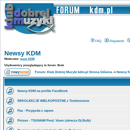
FAQ
Regulamin
Newsy KDM
Moderator:
team KDM
Użytkownicy przeglądający to forum: Brak
Forum: Klub Dobrej Muzyki kdm.pl Strona Główna
->
Newsy 
Newsy KDM na profilu FaceBook
REKOLEKCJE WIELKOPOSTNE z Testimonium
Pax - Przygoda z rapem
Poison - TSUNAMI Prod. Vixen (skrecze Dj Bulb)