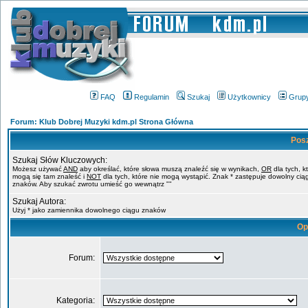
FAQ
Regulamin
Szukaj
Użytkownicy
Grup
Forum: Klub Dobrej Muzyki kdm.pl Strona Główna
Pos
Szukaj Słów Kluczowych:
Możesz używać
AND
aby określać, które słowa muszą znaleźć się w wynikach,
OR
dla tych, k
mogą się tam znaleść i
NOT
dla tych, które nie mogą wystąpić. Znak * zastępuje dowolny cią
znaków. Aby szukać zwrotu umieść go wewnątrz ""
Szukaj Autora:
Użyj * jako zamiennika dowolnego ciągu znaków
Op
Forum:
Kategoria: