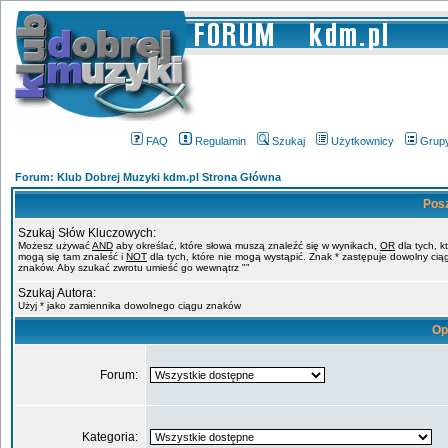
FAQ
Regulamin
Szukaj
Użytkownicy
Grup
Forum: Klub Dobrej Muzyki kdm.pl Strona Główna
Pos
Szukaj Słów Kluczowych:
Możesz używać
AND
aby określać, które słowa muszą znaleźć się w wynikach,
OR
dla tych, k
mogą się tam znaleść i
NOT
dla tych, które nie mogą wystąpić. Znak * zastępuje dowolny cią
znaków. Aby szukać zwrotu umieść go wewnątrz ""
Szukaj Autora:
Użyj * jako zamiennika dowolnego ciągu znaków
Op
Forum:
Kategoria: