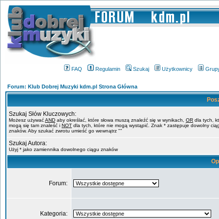
FAQ
Regulamin
Szukaj
Użytkownicy
Grup
Forum: Klub Dobrej Muzyki kdm.pl Strona Główna
Pos
Szukaj Słów Kluczowych:
Możesz używać
AND
aby określać, które słowa muszą znaleźć się w wynikach,
OR
dla tych, k
mogą się tam znaleść i
NOT
dla tych, które nie mogą wystąpić. Znak * zastępuje dowolny cią
znaków. Aby szukać zwrotu umieść go wewnątrz ""
Szukaj Autora:
Użyj * jako zamiennika dowolnego ciągu znaków
Op
Forum:
Kategoria: