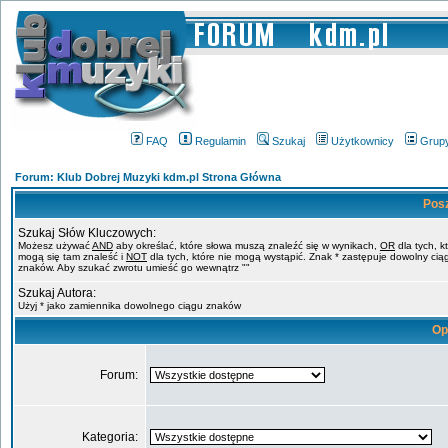
FAQ
Regulamin
Szukaj
Użytkownicy
Grup
Forum: Klub Dobrej Muzyki kdm.pl Strona Główna
Pos
Szukaj Słów Kluczowych:
Możesz używać
AND
aby określać, które słowa muszą znaleźć się w wynikach,
OR
dla tych, k
mogą się tam znaleść i
NOT
dla tych, które nie mogą wystąpić. Znak * zastępuje dowolny cią
znaków. Aby szukać zwrotu umieść go wewnątrz ""
Szukaj Autora:
Użyj * jako zamiennika dowolnego ciągu znaków
Op
Forum:
Kategoria: