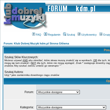
FAQ
Regulamin
Szukaj
Użytkownicy
Grup
Forum: Klub Dobrej Muzyki kdm.pl Strona Główna
Pos
Szukaj Słów Kluczowych:
Możesz używać
AND
aby określać, które słowa muszą znaleźć się w wynikach,
OR
dla tych, k
mogą się tam znaleść i
NOT
dla tych, które nie mogą wystąpić. Znak * zastępuje dowolny cią
znaków. Aby szukać zwrotu umieść go wewnątrz ""
Szukaj Autora:
Użyj * jako zamiennika dowolnego ciągu znaków
Op
Forum:
Kategoria: