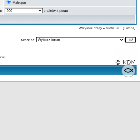
Malejąco
ze
znaków z postu
Wszystkie czasy w strefie CET (Europa)
Skocz do:
roup