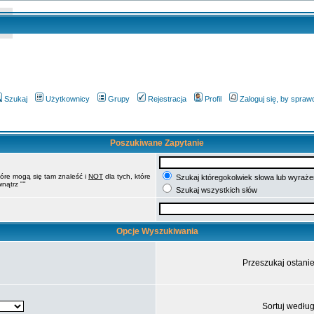
Szukaj
Użytkownicy
Grupy
Rejestracja
Profil
Zaloguj się, by spra
Poszukiwane Zapytanie
tóre mogą się tam znaleść i
NOT
dla tych, które
Szukaj któregokolwiek słowa lub wyrażen
nątrz ""
Szukaj wszystkich słów
Opcje Wyszukiwania
Przeszukaj ostani
Sortuj wedłu