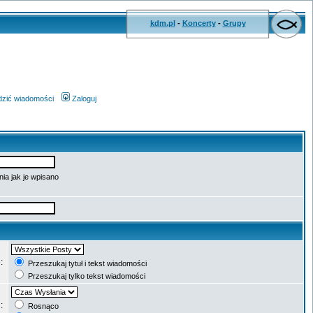
kdm.pl
-
Koncerty
-
Grupy
wdzić wiadomości
Zaloguj
ia jak je wpisano
e:
Przeszukaj tytuł i tekst wiadomości
Przeszukaj tylko tekst wiadomości
g:
Rosnąco