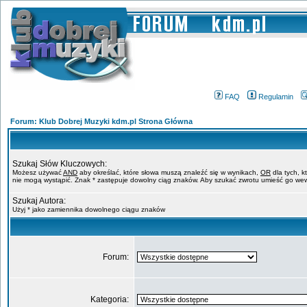
FAQ
Regulamin
Forum: Klub Dobrej Muzyki kdm.pl Strona Główna
Szukaj Słów Kluczowych:
Możesz używać
AND
aby określać, które słowa muszą znaleźć się w wynikach,
OR
dla tych, k
nie mogą wystąpić. Znak * zastępuje dowolny ciąg znaków. Aby szukać zwrotu umieść go wew
Szukaj Autora:
Użyj * jako zamiennika dowolnego ciągu znaków
Forum:
Kategoria: