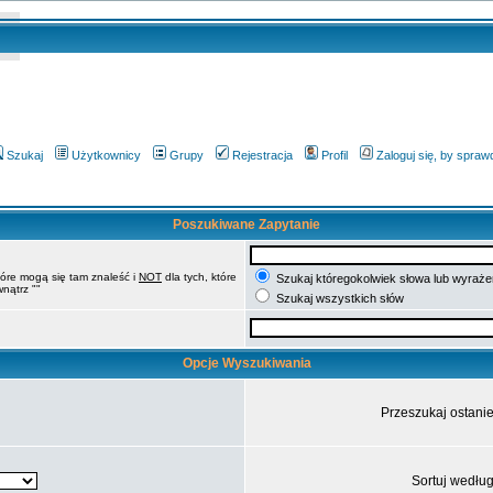
Szukaj
Użytkownicy
Grupy
Rejestracja
Profil
Zaloguj się, by spra
Poszukiwane Zapytanie
tóre mogą się tam znaleść i
NOT
dla tych, które
Szukaj któregokolwiek słowa lub wyrażen
nątrz ""
Szukaj wszystkich słów
Opcje Wyszukiwania
Przeszukaj ostani
Sortuj wedłu