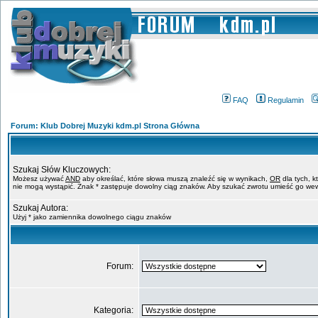
FAQ
Regulamin
Forum: Klub Dobrej Muzyki kdm.pl Strona Główna
Szukaj Słów Kluczowych:
Możesz używać
AND
aby określać, które słowa muszą znaleźć się w wynikach,
OR
dla tych, k
nie mogą wystąpić. Znak * zastępuje dowolny ciąg znaków. Aby szukać zwrotu umieść go wew
Szukaj Autora:
Użyj * jako zamiennika dowolnego ciągu znaków
Forum:
Kategoria: