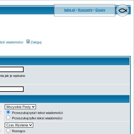
kdm.pl
-
Koncerty
-
Grupy
wdzić wiadomości
Zaloguj
ia jak je wpisano
e:
Przeszukaj tytuł i tekst wiadomości
Przeszukaj tylko tekst wiadomości
g:
Rosnąco