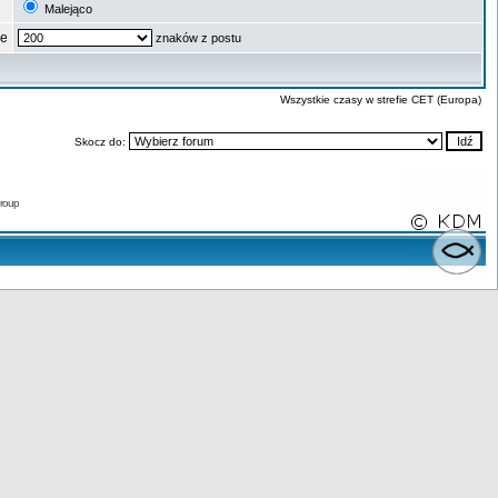
Malejąco
ze
znaków z postu
Wszystkie czasy w strefie CET (Europa)
Skocz do:
roup