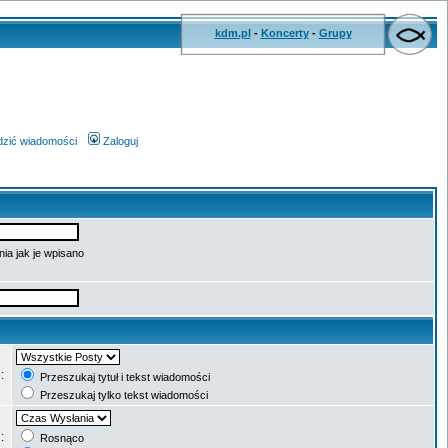
kdm.pl
-
Koncerty
-
Grupy
wdzić wiadomości
Zaloguj
ia jak je wpisano
e:
Przeszukaj tytuł i tekst wiadomości
Przeszukaj tylko tekst wiadomości
g:
Rosnąco