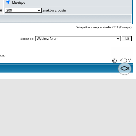
Malejąco
ze
znaków z postu
Wszystkie czasy w strefie CET (Europa)
Skocz do:
roup