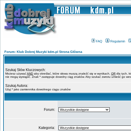
FAQ
Regulamin
Forum: Klub Dobrej Muzyki kdm.pl Strona Główna
Szukaj Słów Kluczowych:
Możesz używać
AND
aby określać, które słowa muszą znaleźć się w wynikach,
OR
dla tych, k
nie mogą wystąpić. Znak * zastępuje dowolny ciąg znaków. Aby szukać zwrotu umieść go wew
Szukaj Autora:
Użyj * jako zamiennika dowolnego ciągu znaków
Forum:
Kategoria: