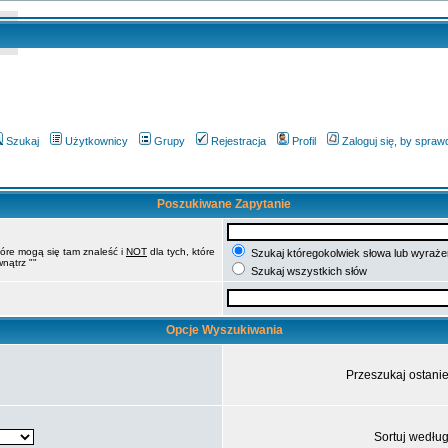
Szukaj
Użytkownicy
Grupy
Rejestracja
Profil
Zaloguj się, by spra
Poszukiwane Zapytanie
tóre mogą się tam znaleść i
NOT
dla tych, które
Szukaj któregokolwiek słowa lub wyrażen
nątrz ""
Szukaj wszystkich słów
Opcje Wyszukiwania
Przeszukaj ostani
Sortuj wedłu