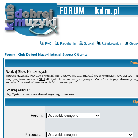
FAQ
Regulamin
Szukaj
Użytkownicy
Grup
Forum: Klub Dobrej Muzyki kdm.pl Strona Główna
Pos
Szukaj Słów Kluczowych:
Możesz używać
AND
aby określać, które słowa muszą znaleźć się w wynikach,
OR
dla tych, k
mogą się tam znaleść i
NOT
dla tych, które nie mogą wystąpić. Znak * zastępuje dowolny cią
znaków. Aby szukać zwrotu umieść go wewnątrz ""
Szukaj Autora:
Użyj * jako zamiennika dowolnego ciągu znaków
Op
Forum:
Kategoria: