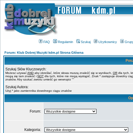
FAQ
Regulamin
Szukaj
Użytkownicy
Grup
Forum: Klub Dobrej Muzyki kdm.pl Strona Główna
Pos
Szukaj Słów Kluczowych:
Możesz używać
AND
aby określać, które słowa muszą znaleźć się w wynikach,
OR
dla tych, k
mogą się tam znaleść i
NOT
dla tych, które nie mogą wystąpić. Znak * zastępuje dowolny cią
znaków. Aby szukać zwrotu umieść go wewnątrz ""
Szukaj Autora:
Użyj * jako zamiennika dowolnego ciągu znaków
Op
Forum:
Kategoria: