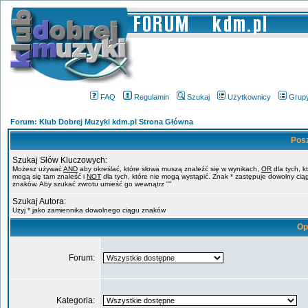
FAQ
Regulamin
Szukaj
Użytkownicy
Grup
Forum: Klub Dobrej Muzyki kdm.pl Strona Główna
Pos
Szukaj Słów Kluczowych:
Możesz używać
AND
aby określać, które słowa muszą znaleźć się w wynikach,
OR
dla tych, k
mogą się tam znaleść i
NOT
dla tych, które nie mogą wystąpić. Znak * zastępuje dowolny cią
znaków. Aby szukać zwrotu umieść go wewnątrz ""
Szukaj Autora:
Użyj * jako zamiennika dowolnego ciągu znaków
Op
Forum:
Kategoria: