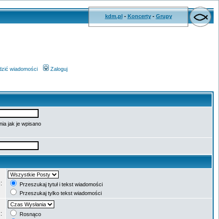
kdm.pl
-
Koncerty
-
Grupy
wdzić wiadomości
Zaloguj
ia jak je wpisano
e:
Przeszukaj tytuł i tekst wiadomości
Przeszukaj tylko tekst wiadomości
g:
Rosnąco