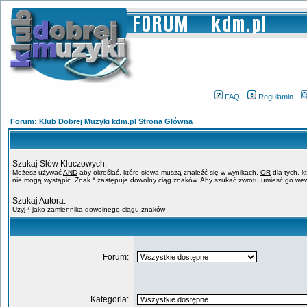
FAQ
Regulamin
Forum: Klub Dobrej Muzyki kdm.pl Strona Główna
Szukaj Słów Kluczowych:
Możesz używać
AND
aby określać, które słowa muszą znaleźć się w wynikach,
OR
dla tych, k
nie mogą wystąpić. Znak * zastępuje dowolny ciąg znaków. Aby szukać zwrotu umieść go wew
Szukaj Autora:
Użyj * jako zamiennika dowolnego ciągu znaków
Forum:
Kategoria: