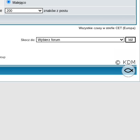
Malejąco
ze
znaków z postu
Wszystkie czasy w strefie CET (Europa)
Skocz do:
roup