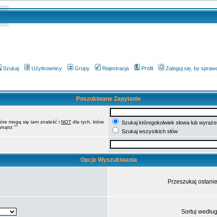
Szukaj
Użytkownicy
Grupy
Rejestracja
Profil
Zaloguj się, by spra
Poszukiwane Zapytanie
tóre mogą się tam znaleść i
NOT
dla tych, które
Szukaj któregokolwiek słowa lub wyrażen
nątrz ""
Szukaj wszystkich słów
Opcje Wyszukiwania
Przeszukaj ostani
Sortuj wedłu