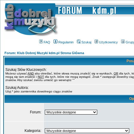
FAQ
Regulamin
Szukaj
Użytkownicy
Grup
Forum: Klub Dobrej Muzyki kdm.pl Strona Główna
Pos
Szukaj Słów Kluczowych:
Możesz używać
AND
aby określać, które słowa muszą znaleźć się w wynikach,
OR
dla tych, k
mogą się tam znaleść i
NOT
dla tych, które nie mogą wystąpić. Znak * zastępuje dowolny cią
znaków. Aby szukać zwrotu umieść go wewnątrz ""
Szukaj Autora:
Użyj * jako zamiennika dowolnego ciągu znaków
Op
Forum:
Kategoria: