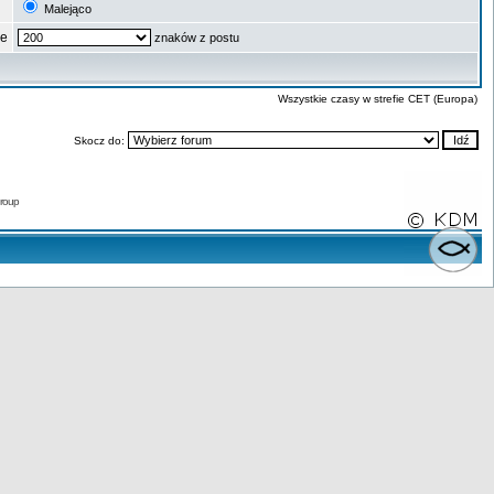
Malejąco
ze
znaków z postu
Wszystkie czasy w strefie CET (Europa)
Skocz do:
roup