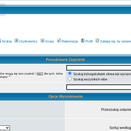
Szukaj
Użytkownicy
Grupy
Rejestracja
Profil
Zaloguj się, by spra
Poszukiwane Zapytanie
tóre mogą się tam znaleść i
NOT
dla tych, które
Szukaj któregokolwiek słowa lub wyrażen
nątrz ""
Szukaj wszystkich słów
Opcje Wyszukiwania
Przeszukaj ostani
Sortuj wedłu