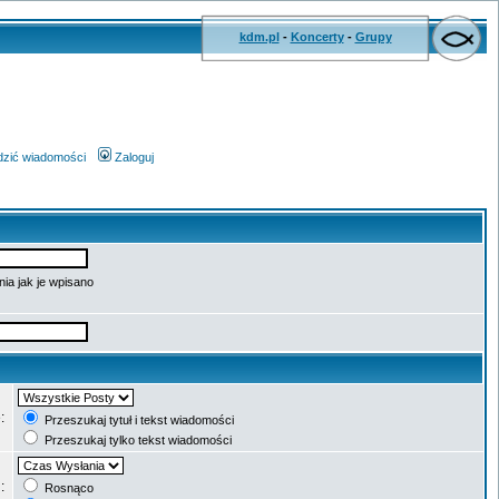
kdm.pl
-
Koncerty
-
Grupy
wdzić wiadomości
Zaloguj
ia jak je wpisano
e:
Przeszukaj tytuł i tekst wiadomości
Przeszukaj tylko tekst wiadomości
g:
Rosnąco