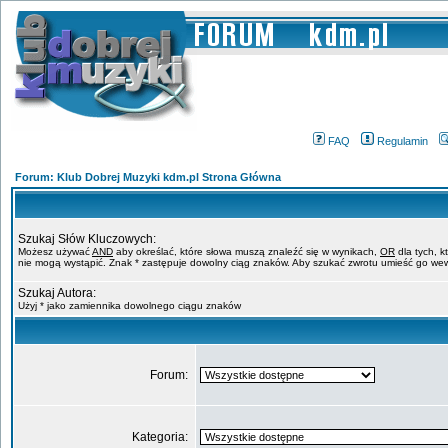
FAQ
Regulamin
Forum: Klub Dobrej Muzyki kdm.pl Strona Główna
Szukaj Słów Kluczowych:
Możesz używać
AND
aby określać, które słowa muszą znaleźć się w wynikach,
OR
dla tych, k
nie mogą wystąpić. Znak * zastępuje dowolny ciąg znaków. Aby szukać zwrotu umieść go wew
Szukaj Autora:
Użyj * jako zamiennika dowolnego ciągu znaków
Forum:
Kategoria: