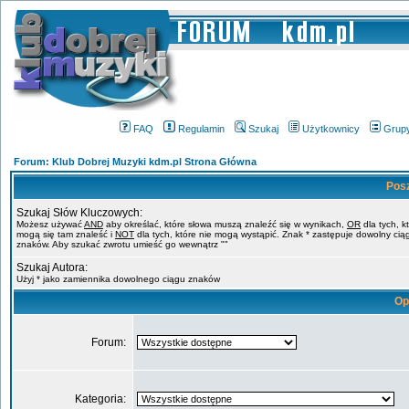
FAQ
Regulamin
Szukaj
Użytkownicy
Grup
Forum: Klub Dobrej Muzyki kdm.pl Strona Główna
Pos
Szukaj Słów Kluczowych:
Możesz używać
AND
aby określać, które słowa muszą znaleźć się w wynikach,
OR
dla tych, k
mogą się tam znaleść i
NOT
dla tych, które nie mogą wystąpić. Znak * zastępuje dowolny cią
znaków. Aby szukać zwrotu umieść go wewnątrz ""
Szukaj Autora:
Użyj * jako zamiennika dowolnego ciągu znaków
Op
Forum:
Kategoria: