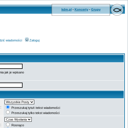
kdm.pl
-
Koncerty
-
Grupy
wdzić wiadomości
Zaloguj
ia jak je wpisano
e:
Przeszukaj tytuł i tekst wiadomości
Przeszukaj tylko tekst wiadomości
g:
Rosnąco