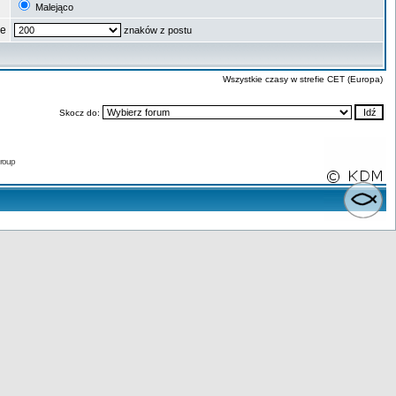
Malejąco
ze
znaków z postu
Wszystkie czasy w strefie CET (Europa)
Skocz do:
roup