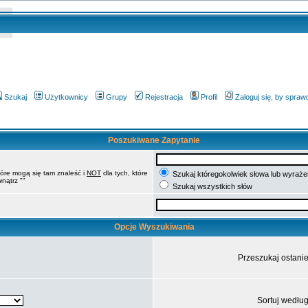
Szukaj
Użytkownicy
Grupy
Rejestracja
Profil
Zaloguj się, by spra
Poszukiwane Zapytanie
tóre mogą się tam znaleść i
NOT
dla tych, które
Szukaj któregokolwiek słowa lub wyrażen
nątrz ""
Szukaj wszystkich słów
Opcje Wyszukiwania
Przeszukaj ostani
Sortuj wedłu