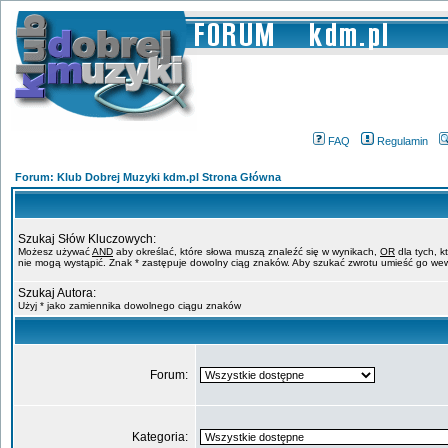
FAQ
Regulamin
Forum: Klub Dobrej Muzyki kdm.pl Strona Główna
Szukaj Słów Kluczowych:
Możesz używać
AND
aby określać, które słowa muszą znaleźć się w wynikach,
OR
dla tych, k
nie mogą wystąpić. Znak * zastępuje dowolny ciąg znaków. Aby szukać zwrotu umieść go wew
Szukaj Autora:
Użyj * jako zamiennika dowolnego ciągu znaków
Forum:
Kategoria: