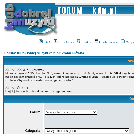
FAQ
Regulamin
Szukaj
Użytkownicy
Grup
Forum: Klub Dobrej Muzyki kdm.pl Strona Główna
Pos
Szukaj Słów Kluczowych:
Możesz używać
AND
aby określać, które słowa muszą znaleźć się w wynikach,
OR
dla tych, k
mogą się tam znaleść i
NOT
dla tych, które nie mogą wystąpić. Znak * zastępuje dowolny cią
znaków. Aby szukać zwrotu umieść go wewnątrz ""
Szukaj Autora:
Użyj * jako zamiennika dowolnego ciągu znaków
Op
Forum:
Kategoria: