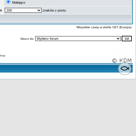
Malejąco
ze
znaków z postu
Wszystkie czasy w strefie CET (Europa)
Skocz do:
roup