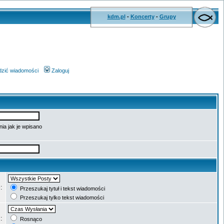
kdm.pl
-
Koncerty
-
Grupy
wdzić wiadomości
Zaloguj
ia jak je wpisano
e:
Przeszukaj tytuł i tekst wiadomości
Przeszukaj tylko tekst wiadomości
g:
Rosnąco