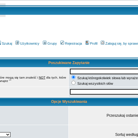
Szukaj
Użytkownicy
Grupy
Rejestracja
Profil
Zaloguj się, by spra
Poszukiwane Zapytanie
tóre mogą się tam znaleść i
NOT
dla tych, które
Szukaj któregokolwiek słowa lub wyrażen
nątrz ""
Szukaj wszystkich słów
Opcje Wyszukiwania
Przeszukaj ostani
Sortuj wedłu