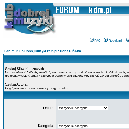
FAQ
Regulamin
Forum: Klub Dobrej Muzyki kdm.pl Strona Główna
Szukaj Słów Kluczowych:
Możesz używać
AND
aby określać, które słowa muszą znaleźć się w wynikach,
OR
dla tych, k
nie mogą wystąpić. Znak * zastępuje dowolny ciąg znaków. Aby szukać zwrotu umieść go wew
Szukaj Autora:
Użyj * jako zamiennika dowolnego ciągu znaków
Forum:
Kategoria: