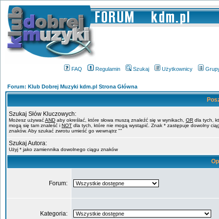
FAQ
Regulamin
Szukaj
Użytkownicy
Grup
Forum: Klub Dobrej Muzyki kdm.pl Strona Główna
Pos
Szukaj Słów Kluczowych:
Możesz używać
AND
aby określać, które słowa muszą znaleźć się w wynikach,
OR
dla tych, k
mogą się tam znaleść i
NOT
dla tych, które nie mogą wystąpić. Znak * zastępuje dowolny cią
znaków. Aby szukać zwrotu umieść go wewnątrz ""
Szukaj Autora:
Użyj * jako zamiennika dowolnego ciągu znaków
Op
Forum:
Kategoria: