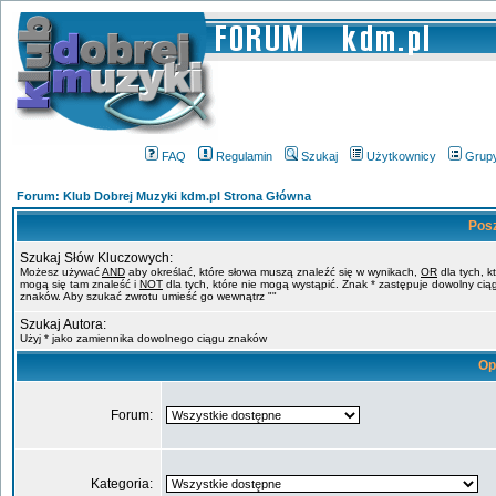
FAQ
Regulamin
Szukaj
Użytkownicy
Grup
Forum: Klub Dobrej Muzyki kdm.pl Strona Główna
Pos
Szukaj Słów Kluczowych:
Możesz używać
AND
aby określać, które słowa muszą znaleźć się w wynikach,
OR
dla tych, k
mogą się tam znaleść i
NOT
dla tych, które nie mogą wystąpić. Znak * zastępuje dowolny cią
znaków. Aby szukać zwrotu umieść go wewnątrz ""
Szukaj Autora:
Użyj * jako zamiennika dowolnego ciągu znaków
Op
Forum:
Kategoria: