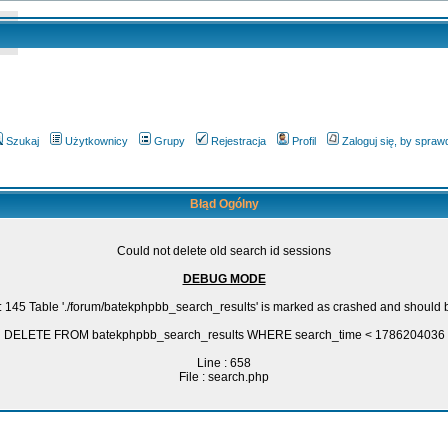
Szukaj
Użytkownicy
Grupy
Rejestracja
Profil
Zaloguj się, by spra
Błąd Ogólny
Could not delete old search id sessions
DEBUG MODE
: 145 Table './forum/batekphpbb_search_results' is marked as crashed and should 
DELETE FROM batekphpbb_search_results WHERE search_time < 1786204036
Line : 658
File : search.php