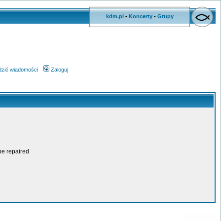
kdm.pl
-
Koncerty
-
Grupy
wdzić wiadomości
Zaloguj
be repaired