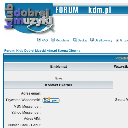
FAQ
Regulamin
Szukaj
Użytkownicy
Grup
Forum: Klub Dobrej Muzyki kdm.pl Strona Główna
Przedst
Emblemat
Wszystk
Nowy
Kontakt z karher
Adres email:
Strona 
Prywatna Wiadomość:
MSN Messenger:
Yahoo Messenger:
Adres AIM:
Numer Gadu - Gadu: