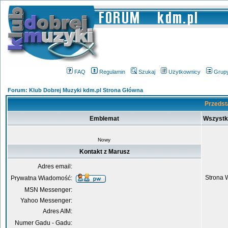
FAQ
Regulamin
Szukaj
Użytkownicy
Grup
Forum: Klub Dobrej Muzyki kdm.pl Strona Główna
Przedst
Emblemat
Wszystk
Nowy
Kontakt z Marusz
Adres email:
Strona 
Prywatna Wiadomość:
MSN Messenger:
Yahoo Messenger:
Adres AIM:
Numer Gadu - Gadu: