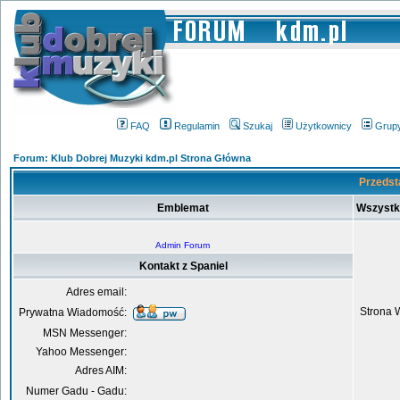
FAQ
Regulamin
Szukaj
Użytkownicy
Grup
Forum: Klub Dobrej Muzyki kdm.pl Strona Główna
Przedsta
Emblemat
Wszystk
Admin Forum
Kontakt z Spaniel
Adres email:
Strona 
Prywatna Wiadomość:
MSN Messenger:
Yahoo Messenger:
Adres AIM:
Numer Gadu - Gadu: