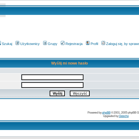
Szukaj
Użytkownicy
Grupy
Rejestracja
Profil
Zaloguj się, by spra
Wyślij mi nowe hasło
Powered by
phpBB
© 2001, 2005 phpBB G
Upgraded by
Grzecho