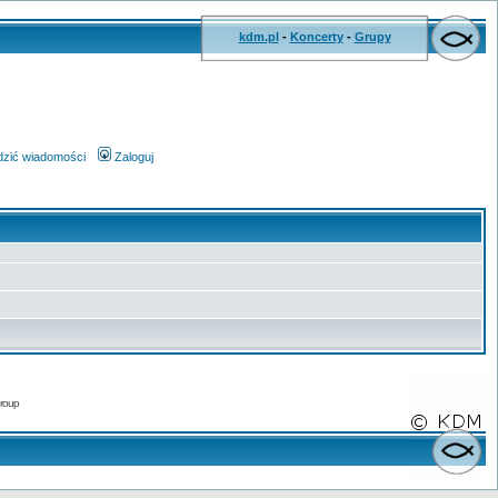
kdm.pl
-
Koncerty
-
Grupy
wdzić wiadomości
Zaloguj
roup