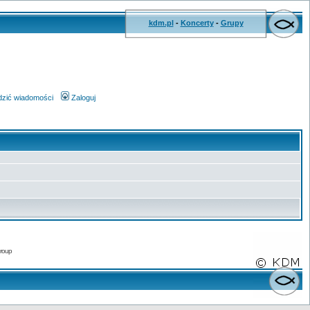
kdm.pl
-
Koncerty
-
Grupy
wdzić wiadomości
Zaloguj
roup