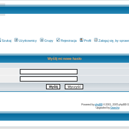
Szukaj
Użytkownicy
Grupy
Rejestracja
Profil
Zaloguj się, by spra
Wyślij mi nowe hasło
Powered by
phpBB
© 2001, 2005 phpBB G
Upgraded by
Grzecho