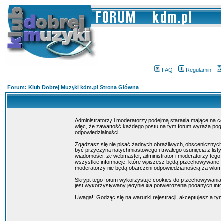
FAQ
Regulamin
Forum: Klub Dobrej Muzyki kdm.pl Strona Główna
Administratorzy i moderatorzy podejmą starania mające na c
więc, że zawartość każdego postu na tym forum wyraża poglą
odpowiedzialności.
Zgadzasz się nie pisać żadnych obraźliwych, obscenicznych
być przyczyną natychmiastowego i trwałego usunięcia z lis
wiadomości, że webmaster, administrator i moderatorzy tego
wszystkie informacje, które wpiszesz będą przechowywane w
moderatorzy nie będą obarczeni odpowiedzialnością za wła
Skrypt tego forum wykorzystuje cookies do przechowywania in
jest wykorzystywany jedynie dla potwierdzenia podanych info
Uwaga!! Godząc się na warunki rejestracji, akceptujesz a 