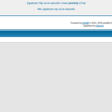
Zgadzam Się na te warunki i mam
poniżej
13 lat
Nie zgadzam się na te warunki
Powered by
phpBB
© 2001, 2005 phpBB G
Upgraded by
Grzecho