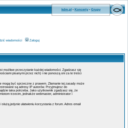
kdm.pl
-
Koncerty
-
Grupy
wdzić wiadomości
Zaloguj
jest możliwe przeczytanie każdej wiadomości. Zgadzasz się
ciami pisanymi przez nich) i nie ponoszą oni za te treści
tóre mogą być sprzeczne z prawem. Złamanie tej zasady może
estrowane są adresy IP autorów. Przyjmujesz do
ajdzie taka potrzeba. Jako użytkownik zgadzasz się, że
otom trzecim, jednakże webmaster, administrator i
służą jedynie ułatwieniu korzystania z forum. Adres email