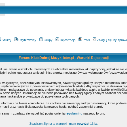
Szukaj
Użytkownicy
Grupy
Rejestracja
Profil
Zaloguj się, by spra
Forum: Klub Dobrej Muzyki kdm.pl - Warunki Rejestracji
elu usuwanie wszelkich uznawanych za obraźliwe materiałów jak najszybciej, jednakże nie 
dy i opinie jego autora a nie administratorów, moderatorów czy webmasterów (poza wiadomoś
, wulgarnych, oszczerczych, nienawistnych, zawierających groźby i innych materiałów, k
ty użytkowników (wraz z powiadomieniem odpowiednich władz). Aby wspomóc te działania rej
 forum mają prawo do usuwania, zmiany lub zamykania każdego wątku w każdej chwili jeśli z
 bazie danych. Informacje te nie będą podawane bez twojej zgody żadnym osobom ani podmi
mania hackerskie prowadzące do pozyskania tych danych.
formacji na twoim komputerze. Te cookies nie zawierają żadnych informacji, które podałeś i 
rmacji oraz hasła (i dla przesłania nowego hasła, gdybyś zapomniał stare).
tym samym zgadasz się wypełniać postanowienia
regulaminu
naszego forum.
Zgadzam Się na te warunki i mam
powyżej
13 lat