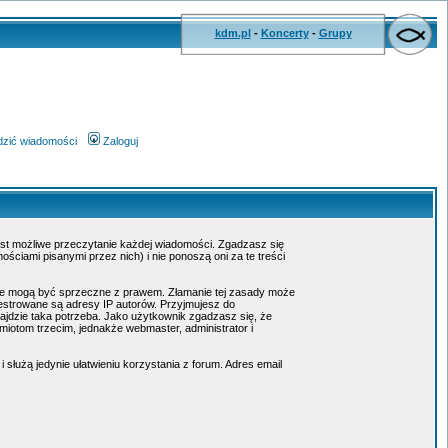
kdm.pl
-
Koncerty
-
Grupy
wdzić wiadomości
Zaloguj
jest możliwe przeczytanie każdej wiadomości. Zgadzasz się
ciami pisanymi przez nich) i nie ponoszą oni za te treści
tóre mogą być sprzeczne z prawem. Złamanie tej zasady może
estrowane są adresy IP autorów. Przyjmujesz do
ajdzie taka potrzeba. Jako użytkownik zgadzasz się, że
otom trzecim, jednakże webmaster, administrator i
służą jedynie ułatwieniu korzystania z forum. Adres email