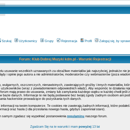
Szukaj
Użytkownicy
Grupy
Rejestracja
Profil
Zaloguj się, by spra
Forum: Klub Dobrej Muzyki kdm.pl - Warunki Rejestracji
elu usuwanie wszelkich uznawanych za obraźliwe materiałów jak najszybciej, jednakże nie 
dy i opinie jego autora a nie administratorów, moderatorów czy webmasterów (poza wiadomoś
, wulgarnych, oszczerczych, nienawistnych, zawierających groźby i innych materiałów, k
ty użytkowników (wraz z powiadomieniem odpowiednich władz). Aby wspomóc te działania rej
 forum mają prawo do usuwania, zmiany lub zamykania każdego wątku w każdej chwili jeśli z
 bazie danych. Informacje te nie będą podawane bez twojej zgody żadnym osobom ani podmi
mania hackerskie prowadzące do pozyskania tych danych.
formacji na twoim komputerze. Te cookies nie zawierają żadnych informacji, które podałeś i 
rmacji oraz hasła (i dla przesłania nowego hasła, gdybyś zapomniał stare).
tym samym zgadasz się wypełniać postanowienia
regulaminu
naszego forum.
Zgadzam Się na te warunki i mam
powyżej
13 lat