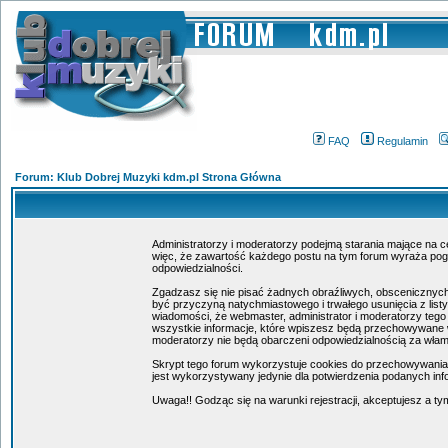
FAQ
Regulamin
Forum: Klub Dobrej Muzyki kdm.pl Strona Główna
Administratorzy i moderatorzy podejmą starania mające na c
więc, że zawartość każdego postu na tym forum wyraża poglą
odpowiedzialności.
Zgadzasz się nie pisać żadnych obraźliwych, obscenicznych
być przyczyną natychmiastowego i trwałego usunięcia z lis
wiadomości, że webmaster, administrator i moderatorzy tego
wszystkie informacje, które wpiszesz będą przechowywane w
moderatorzy nie będą obarczeni odpowiedzialnością za wła
Skrypt tego forum wykorzystuje cookies do przechowywania in
jest wykorzystywany jedynie dla potwierdzenia podanych info
Uwaga!! Godząc się na warunki rejestracji, akceptujesz a 