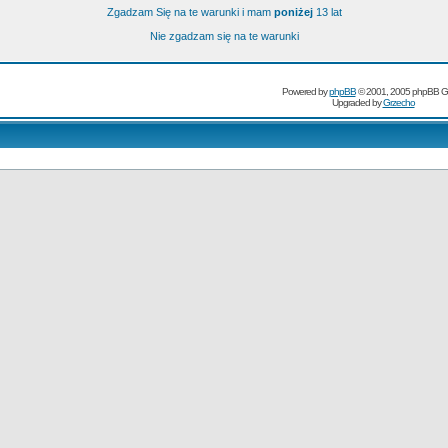
Zgadzam Się na te warunki i mam
poniżej
13 lat
Nie zgadzam się na te warunki
Powered by
phpBB
© 2001, 2005 phpBB G
Upgraded by
Grzecho