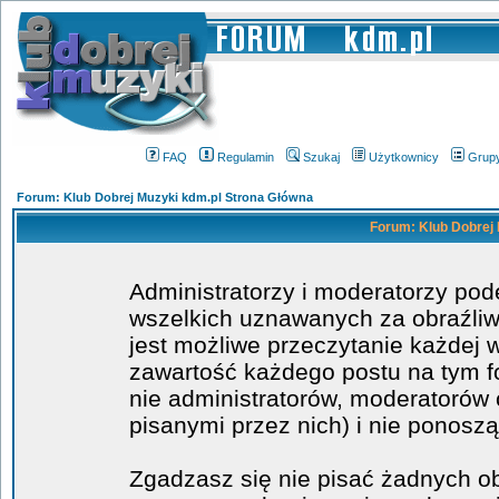
FAQ
Regulamin
Szukaj
Użytkownicy
Grup
Forum: Klub Dobrej Muzyki kdm.pl Strona Główna
Forum: Klub Dobrej 
Administratorzy i moderatorzy po
wszelkich uznawanych za obraźliwe
jest możliwe przeczytanie każdej 
zawartość każdego postu na tym fo
nie administratorów, moderatoró
pisanymi przez nich) i nie ponoszą
Zgadzasz się nie pisać żadnych o