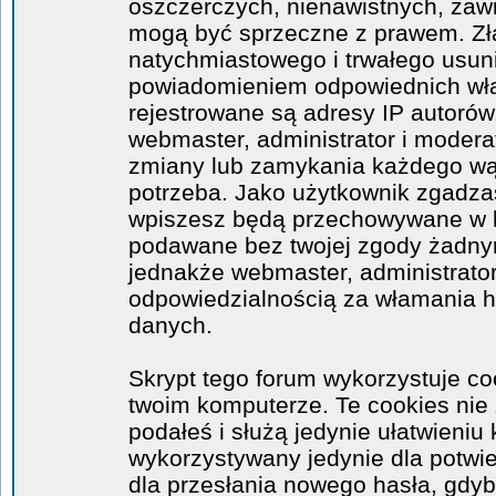
oszczerczych, nienawistnych, zawi
mogą być sprzeczne z prawem. Zł
natychmiastowego i trwałego usuni
powiadomieniem odpowiednich wła
rejestrowane są adresy IP autorów
webmaster, administrator i moder
zmiany lub zamykania każdego wątk
potrzeba. Jako użytkownik zgadzas
wpiszesz będą przechowywane w ba
podawane bez twojej zgody żadny
jednakże webmaster, administrator
odpowiedzialnością za włamania 
danych.
Skrypt tego forum wykorzystuje co
twoim komputerze. Te cookies nie 
podałeś i służą jedynie ułatwieniu 
wykorzystywany jedynie dla potwie
dla przesłania nowego hasła, gdyb