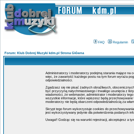
FAQ
Regulamin
Forum: Klub Dobrej Muzyki kdm.pl Strona Główna
Administratorzy i moderatorzy podejmą starania mające na c
więc, że zawartość każdego postu na tym forum wyraża poglą
odpowiedzialności.
Zgadzasz się nie pisać żadnych obraźliwych, obscenicznych
być przyczyną natychmiastowego i trwałego usunięcia z lis
wiadomości, że webmaster, administrator i moderatorzy tego
wszystkie informacje, które wpiszesz będą przechowywane w
moderatorzy nie będą obarczeni odpowiedzialnością za wła
Skrypt tego forum wykorzystuje cookies do przechowywania in
jest wykorzystywany jedynie dla potwierdzenia podanych info
Uwaga!! Godząc się na warunki rejestracji, akceptujesz a 