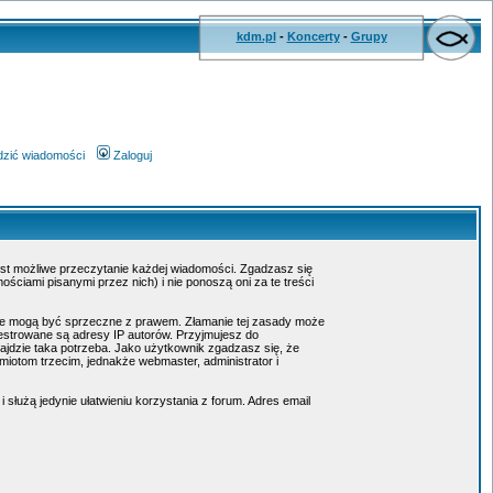
kdm.pl
-
Koncerty
-
Grupy
wdzić wiadomości
Zaloguj
jest możliwe przeczytanie każdej wiadomości. Zgadzasz się
ciami pisanymi przez nich) i nie ponoszą oni za te treści
tóre mogą być sprzeczne z prawem. Złamanie tej zasady może
estrowane są adresy IP autorów. Przyjmujesz do
ajdzie taka potrzeba. Jako użytkownik zgadzasz się, że
otom trzecim, jednakże webmaster, administrator i
służą jedynie ułatwieniu korzystania z forum. Adres email