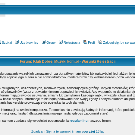
Szukaj
Użytkownicy
Grupy
Rejestracja
Profil
Zaloguj się, by spra
Forum: Klub Dobrej Muzyki kdm.pl - Warunki Rejestracji
elu usuwanie wszelkich uznawanych za obraźliwe materiałów jak najszybciej, jednakże nie 
dy i opinie jego autora a nie administratorów, moderatorów czy webmasterów (poza wiadomoś
, wulgarnych, oszczerczych, nienawistnych, zawierających groźby i innych materiałów, k
ty użytkowników (wraz z powiadomieniem odpowiednich władz). Aby wspomóc te działania rej
 forum mają prawo do usuwania, zmiany lub zamykania każdego wątku w każdej chwili jeśli z
 bazie danych. Informacje te nie będą podawane bez twojej zgody żadnym osobom ani podmi
mania hackerskie prowadzące do pozyskania tych danych.
formacji na twoim komputerze. Te cookies nie zawierają żadnych informacji, które podałeś i 
rmacji oraz hasła (i dla przesłania nowego hasła, gdybyś zapomniał stare).
tym samym zgadasz się wypełniać postanowienia
regulaminu
naszego forum.
Zgadzam Się na te warunki i mam
powyżej
13 lat