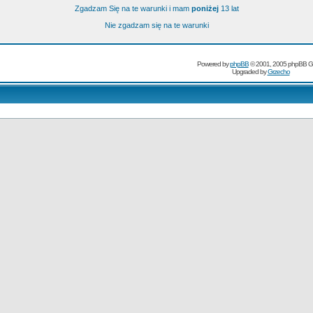
Zgadzam Się na te warunki i mam
poniżej
13 lat
Nie zgadzam się na te warunki
Powered by
phpBB
© 2001, 2005 phpBB G
Upgraded by
Grzecho