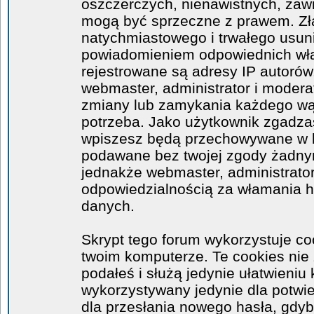
oszczerczych, nienawistnych, zawi
mogą być sprzeczne z prawem. Zł
natychmiastowego i trwałego usuni
powiadomieniem odpowiednich wła
rejestrowane są adresy IP autorów
webmaster, administrator i moder
zmiany lub zamykania każdego wątk
potrzeba. Jako użytkownik zgadzas
wpiszesz będą przechowywane w ba
podawane bez twojej zgody żadny
jednakże webmaster, administrator
odpowiedzialnością za włamania 
danych.
Skrypt tego forum wykorzystuje co
twoim komputerze. Te cookies nie 
podałeś i służą jedynie ułatwieniu 
wykorzystywany jedynie dla potwie
dla przesłania nowego hasła, gdyb