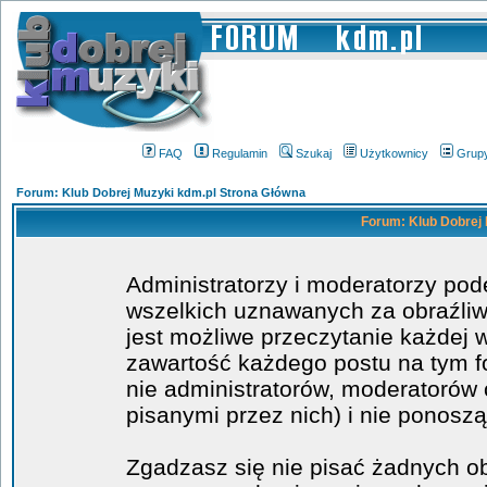
FAQ
Regulamin
Szukaj
Użytkownicy
Grup
Forum: Klub Dobrej Muzyki kdm.pl Strona Główna
Forum: Klub Dobrej 
Administratorzy i moderatorzy po
wszelkich uznawanych za obraźliwe
jest możliwe przeczytanie każdej 
zawartość każdego postu na tym fo
nie administratorów, moderatoró
pisanymi przez nich) i nie ponoszą
Zgadzasz się nie pisać żadnych o