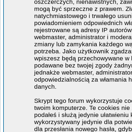
oszczerczych, nienawistnych, zawi
mogą być sprzeczne z prawem. Zł
natychmiastowego i trwałego usuni
powiadomieniem odpowiednich wła
rejestrowane są adresy IP autorów
webmaster, administrator i moder
zmiany lub zamykania każdego wątk
potrzeba. Jako użytkownik zgadzas
wpiszesz będą przechowywane w ba
podawane bez twojej zgody żadny
jednakże webmaster, administrator
odpowiedzialnością za włamania 
danych.
Skrypt tego forum wykorzystuje co
twoim komputerze. Te cookies nie 
podałeś i służą jedynie ułatwieniu 
wykorzystywany jedynie dla potwie
dla przesłania nowego hasła, gdyb