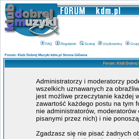
FAQ
Regulamin
Szukaj
Użytkownicy
Grup
Forum: Klub Dobrej Muzyki kdm.pl Strona Główna
Forum: Klub Dobrej 
Administratorzy i moderatorzy po
wszelkich uznawanych za obraźliwe
jest możliwe przeczytanie każdej 
zawartość każdego postu na tym fo
nie administratorów, moderatoró
pisanymi przez nich) i nie ponoszą
Zgadzasz się nie pisać żadnych o