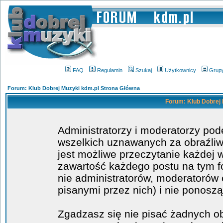
FAQ
Regulamin
Szukaj
Użytkownicy
Grup
Forum: Klub Dobrej Muzyki kdm.pl Strona Główna
Forum: Klub Dobrej 
Administratorzy i moderatorzy po
wszelkich uznawanych za obraźliwe
jest możliwe przeczytanie każdej 
zawartość każdego postu na tym fo
nie administratorów, moderatoró
pisanymi przez nich) i nie ponoszą
Zgadzasz się nie pisać żadnych o