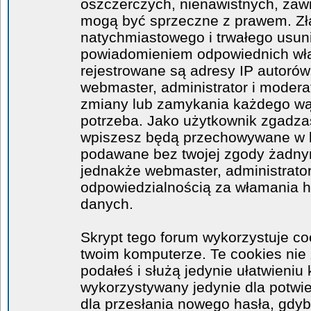
oszczerczych, nienawistnych, zawi
mogą być sprzeczne z prawem. Zł
natychmiastowego i trwałego usuni
powiadomieniem odpowiednich wła
rejestrowane są adresy IP autorów
webmaster, administrator i moder
zmiany lub zamykania każdego wątk
potrzeba. Jako użytkownik zgadzas
wpiszesz będą przechowywane w ba
podawane bez twojej zgody żadny
jednakże webmaster, administrator
odpowiedzialnością za włamania 
danych.
Skrypt tego forum wykorzystuje co
twoim komputerze. Te cookies nie 
podałeś i służą jedynie ułatwieniu 
wykorzystywany jedynie dla potwie
dla przesłania nowego hasła, gdyb